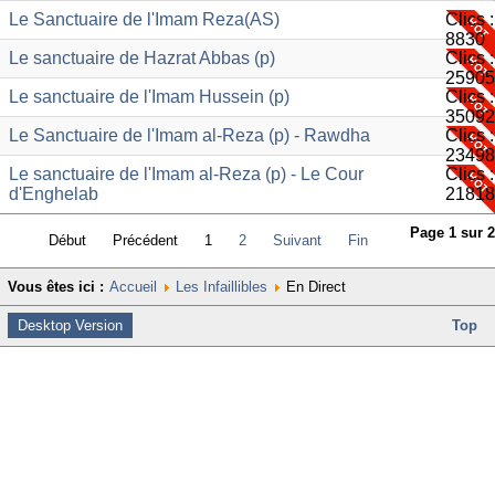
Le Sanctuaire de l'Imam Reza(AS)
Clics :
8830
Le sanctuaire de Hazrat Abbas (p)
Clics :
25905
Le sanctuaire de l'Imam Hussein (p)
Clics :
35092
Le Sanctuaire de l'Imam al-Reza (p) - Rawdha
Clics :
23498
Le sanctuaire de l'Imam al-Reza (p) - Le Cour
Clics :
d'Enghelab
21818
Page 1 sur 2
Début
Précédent
1
2
Suivant
Fin
Vous êtes ici :
Accueil
Les Infaillibles
En Direct
Desktop Version
Top