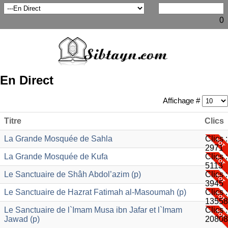
0
En Direct
Affichage #
Titre
Clics
La Grande Mosquée de Sahla
Clics :
2971
La Grande Mosquée de Kufa
Clics :
5113
Le Sanctuaire de Shâh Abdol’azim (p)
Clics :
3945
Le Sanctuaire de Hazrat Fatimah al-Masoumah (p)
Clics :
13558
Le Sanctuaire de l`Imam Musa ibn Jafar et l`Imam
Clics :
Jawad (p)
20808