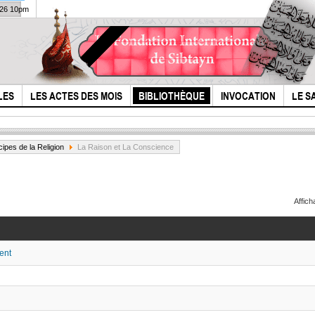
026 10pm
LES
LES ACTES DES MOIS
BIBLIOTHÈQUE
INVOCATION
LE S
cipes de la Religion
La Raison et La Conscience
Affic
ent
l'Histoire de l'Imam
Pou
Houssain (p) N.4
Huss
soul
sunn