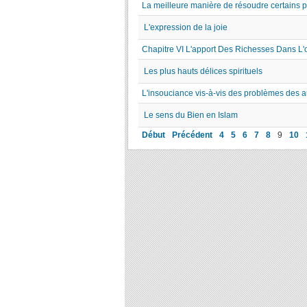
La meilleure manière de résoudre certains 
L'expression de la joie
Chapitre VI L'apport Des Richesses Dans L'o
Les plus hauts délices spirituels
L'insouciance vis-à-vis des problèmes des a
Le sens du Bien en Islam
Début
Précédent
4
5
6
7
8
9
10