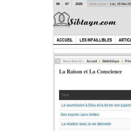
08
07
2026
mise a jour :
Lun, 18 Mai 2
ACCUEIL
LES INFAILLIBLES
ARTIC
Vous êtes ici :
Accueil
Bibliothèque
Prin
La Raison et La Conscience
Titre
La soumission à Dieu et la foi en son jugem
Des espoirs sans limites
La relation avec la vie éternelle