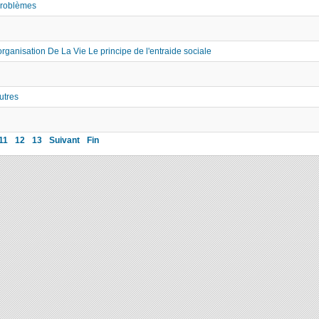
problèmes
rganisation De La Vie Le principe de l'entraide sociale
utres
11
12
13
Suivant
Fin