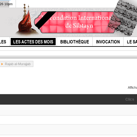
026 10pm
LES
LES ACTES DES MOIS
BIBLIOTHÈQUE
INVOCATION
LE S
Rajab al-Murajjab
Affic
Clics
Il était une fois (les
Les
douleurs de
prop
Roqayat Bint al-
com
Hussein)...
les 