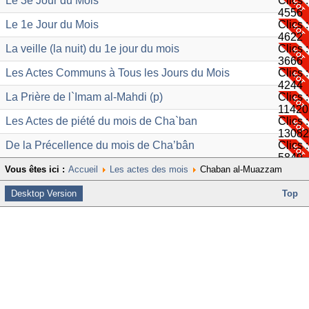
Le 3e Jour du Mois
Clics :
4556
Le 1e Jour du Mois
Clics :
4622
La veille (la nuit) du 1e jour du mois
Clics :
3666
Les Actes Communs à Tous les Jours du Mois
Clics :
4244
La Prière de l`Imam al-Mahdi (p)
Clics :
11420
Les Actes de piété du mois de Cha`ban
Clics :
13082
De la Précellence du mois de Cha’bân
Clics :
5849
Vous êtes ici :
Accueil
Les actes des mois
Chaban al-Muazzam
Desktop Version
Top