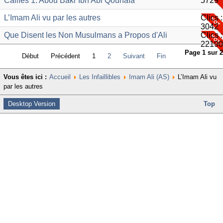
Califes 1. Abou Bakr Ibn Abi Qouhafa
5729
L’Imam Ali vu par les autres
Clics :
3042
Que Disent les Non Musulmans a Propos d'Ali
Clics :
22190
Page 1 sur 2
Début
Précédent
1
2
Suivant
Fin
Vous êtes ici :
Accueil
Les Infaillibles
Imam Ali (AS)
L’Imam Ali vu
par les autres
Desktop Version
Top