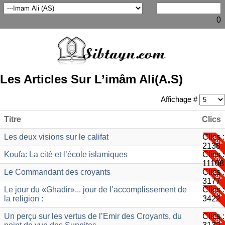
0
Les Articles Sur L’imâm Ali(A.S)
Affichage #
Titre
Clics
Les deux visions sur le califat
Clics :
2138
Koufa: La cité et l’école islamiques
Clics :
11108
Le Commandant des croyants
Clics :
3177
Le jour du «Ghadir»... jour de l’accomplissement de
Clics :
la religion :
3422
Un perçu sur les vertus de l’Emir des Croyants, du
Clics :