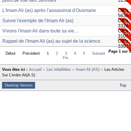
point de vue des Sunnites
3132
L'Imam Ali (as) après l'assassinat d'Ousmane
Clics :
5636
Suivre l'exemple de l'Imam Ali (as)
Clics :
3328
Vivons l'Imam Ali dans toute sa vie…
Clics :
3107
Rappel de l'Imam Ali (as) au sujet de la science.
Clics :
3397
Page 1 sur 5
Début
Précédent
1
2
3
4
5
Suivant
Fin
Vous êtes ici :
Accueil
Les Infaillibles
Imam Ali (AS)
Les Articles
Sur L’imâm Ali(A.S)
Desktop Version
Top