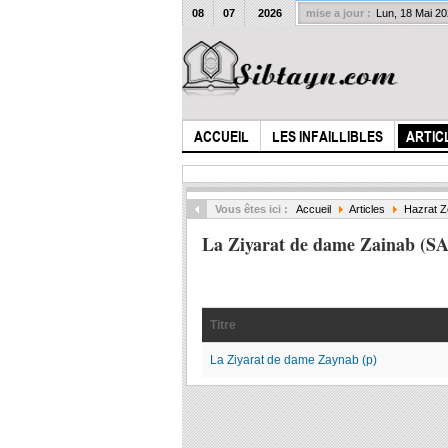
08
07
2026
mise a jour :
Lun, 18 Mai 2
ACCUEIL
LES INFAILLIBLES
ARTIC
Vous êtes ici :
Accueil
Articles
Hazrat Z
La Ziyarat de dame Zainab (SA
Titre
La Ziyarat de dame Zaynab (p)