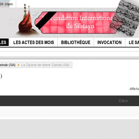
026 10pm
LES
LES ACTES DES MOIS
BIBLIOTHÈQUE
INVOCATION
LE S
einab (SA)
La Ziyarat de dame Zainab (SA)
)
Affic
Clics
le message
l'Hi
Mohammado-
Hous
husseinite