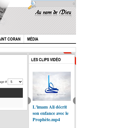
0
AINT CORAN
MÉDIA
Clics :
LES CLIPS VIDÉO
19729
hage #
stoire de l'Imam
L'imam Ali décrit
ils ont tué l'Imam
L’évan
sain (p) N.4
son enfance avec le
al-Hussein (p) au
Barnabé
Prophète.mp4
lieu du saint
1500 a
prophète
annonce