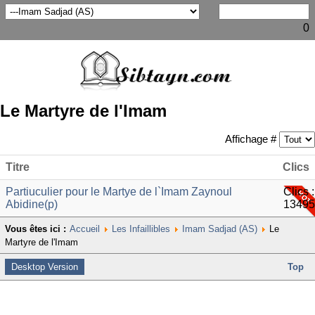
0
Le Martyre de l'Imam
Affichage #
Titre
Clics
Partiuculier pour le Martye de l`Imam Zaynoul
Clics :
Abidine(p)
13495
Vous êtes ici :
Accueil
Les Infaillibles
Imam Sadjad (AS)
Le
Martyre de l'Imam
Desktop Version
Top