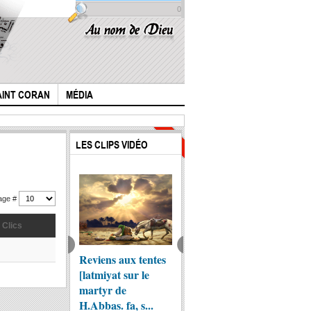
0
AINT CORAN
MÉDIA
Clics :
Clics :
LES CLIPS VIDÉO
6370
8084
hage #
la poe
Clics
Abi Ab
hakim 
stoire de l'Imam
Reviens aux tentes
Pourquoi les
l'...
sain (p) N.2
[latmiyat sur le
Chiites se
martyr de
prosternent sur la
H.Abbas. fa, s...
Turbah ?