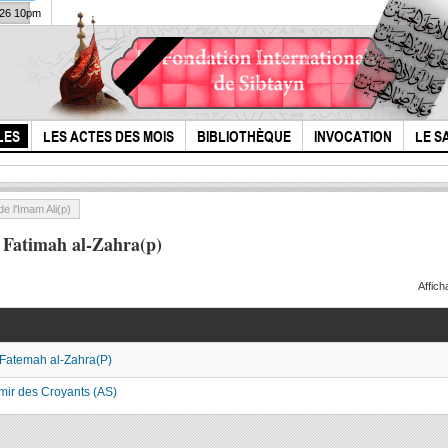
026 10pm
LES
LES ACTES DES MOIS
BIBLIOTHÈQUE
INVOCATION
LE S
e l'Imam Ali(p)
 Fatimah al-Zahra(p)
Affic
t Fatemah al-Zahra(P)
Le triste adieu
l'Hi
[latmiyat fa, sub fr]
Hous
Emir des Croyants (AS)