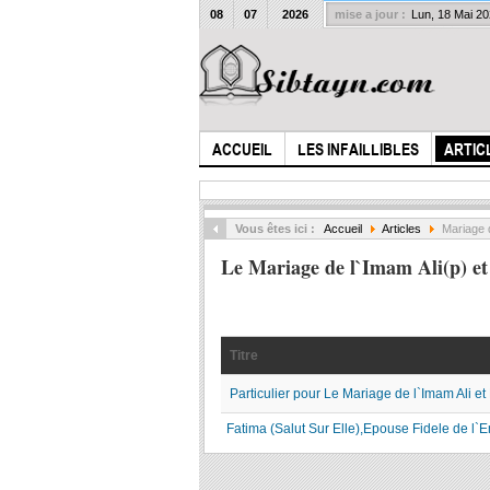
08
07
2026
mise a jour :
Lun, 18 Mai 2
ACCUEIL
LES INFAILLIBLES
ARTIC
Vous êtes ici :
Accueil
Articles
Mariage d
Le Mariage de l`Imam Ali(p) et
Titre
Particulier pour Le Mariage de l`Imam Ali e
Fatima (Salut Sur Elle),Epouse Fidele de l`