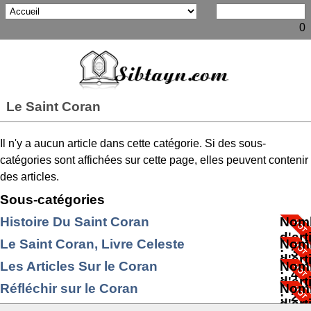
0
Le Saint Coran
Il n'y a aucun article dans cette catégorie. Si des sous-
catégories sont affichées sur cette page, elles peuvent contenir
des articles.
Sous-catégories
Histoire Du Saint Coran
Nom
d'art
Le Saint Coran, Livre Celeste
Nom
: 3
d'art
Les Articles Sur le Coran
Nom
: 4
d'art
Réfléchir sur le Coran
Nom
: 25
d'art