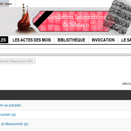
026 10pm
LES
LES ACTES DES MOIS
BIBLIOTHÈQUE
INVOCATION
LE S
atimah Masoumah (SA)
Affic
tre au paradis
Ali est le successeur
Épit
légitime du
de l
soumah (p)
Prophète sawa
Sadj
ah al-Masoumah (p)
oreil