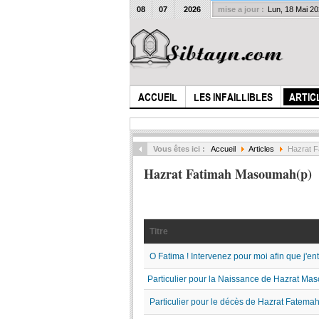
08
07
2026
mise a jour :
Lun, 18 Mai 2
ACCUEIL
LES INFAILLIBLES
ARTIC
Vous êtes ici :
Accueil
Articles
Hazrat F
Hazrat Fatimah Masoumah(p)
Titre
O Fatima ! Intervenez pour moi afin que j'en
Particulier pour la Naissance de Hazrat Ma
Particulier pour le décès de Hazrat Fatem