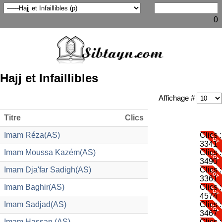
0
Hajj et Infaillibles
Affichage #
Titre
Clics
Imam Réza(AS)
Clics :
3341
Imam Moussa Kazém(AS)
Clics :
3490
Imam Dja'far Sadigh(AS)
Clics :
3361
Imam Baghir(AS)
Clics :
4574
Imam Sadjad(AS)
Clics :
3467
Imam Hassan (AS)
Clics :