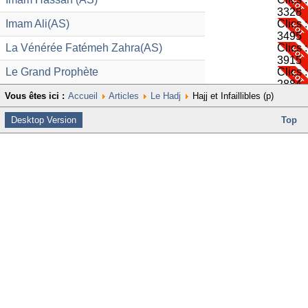
3328
Imam Ali(AS)
Clics :
3495
La Vénérée Fatémeh Zahra(AS)
Clics :
3915
Le Grand Prophète
Clics :
2884
Vous êtes ici :
Accueil
Articles
Le Hadj
Hajj et Infaillibles (p)
Desktop Version
Top