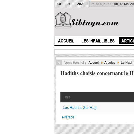
08
07
2026
mise a jour :
Lun, 18 Mai 2
ACCUEIL
LES INFAILLIBLES
ARTIC
Vous êtes ici :
Accueil
Articles
Le Hadj
Hadiths choisis concernant le H
Titre
Les Hadiths Sur Hajj
Préface