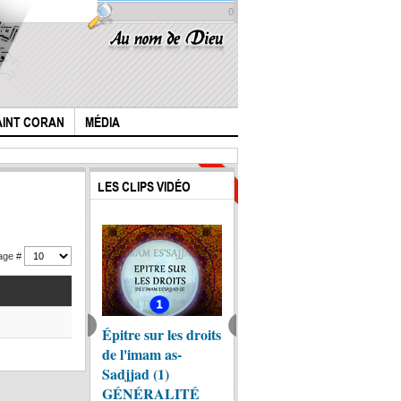
0
AINT CORAN
MÉDIA
Clics :
Clics :
LES CLIPS VIDÉO
10897
4652
hage #
stoire de l'Imam
Épitre sur les droits
Qui méritera d'être
l'imam
sain (p) selon
de l'imam as-
maudit ?
présen
ivre "Al lohuf"...
Sadjjad (1)
GÉNÉRALITÉ