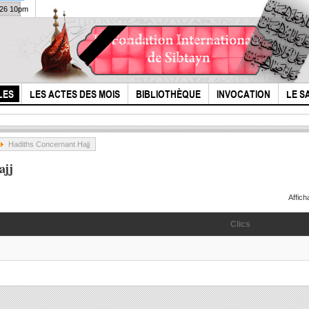
026 10pm
LES
LES ACTES DES MOIS
BIBLIOTHÈQUE
INVOCATION
LE S
Hadiths Concernant Hajj
ajj
Affic
Clics
L’évangile de
l'Hi
Barnabé , vieille de
Hous
1500 ans, qui
le l
annonce la...