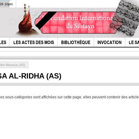
026 10pm
LES
LES ACTES DES MOIS
BIBLIOTHÈQUE
INVOCATION
LE S
i ibn Moussa (AS)
A AL-RIDHA (AS)
 des sous-catégories sont affichées sur cette page, elles peuvent contenir des article
Latmiya iranienne
Ima
:Ton mausolée est
leva
mon Paradis (sub
à ce
fr)
dè...