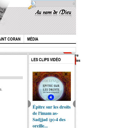
0
AINT CORAN
MÉDIA
Nombre
Nombre
Nombre
Nombre
d'articles
d'articles
d'articles
d'articles
LES CLIPS VIDÉO
: 2
: 7
: 6
: 4
s.
m Hussein se
Épitre sur les droits
L'imam Ali décrit
Ce mot
 pour faire face
de l'imam as-
son enfance avec le
ux qui voulaient
Sadjjad (p)-4 des
Prophète.mp4
oreille...