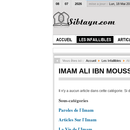
08
07
2026
mise a jour :
Lun, 18 Mai 2
ACCUEIL
LES INFAILLIBLES
ARTIC
Vous êtes ici :
Accueil
Les Infaillibles
Al
IMAM ALI IBN MOUSS
Il n'y a aucun article dans cette catégorie. Si
Sous-catégories
Paroles de l`Imam
Articles Sur l`Imam
La Vie de l`Imam