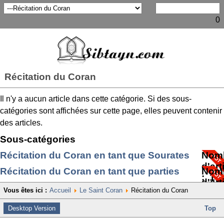
0
Récitation du Coran
Il n'y a aucun article dans cette catégorie. Si des sous-
catégories sont affichées sur cette page, elles peuvent contenir
des articles.
Sous-catégories
Récitation du Coran en tant que Sourates
Nom
d'art
Récitation du Coran en tant que parties
Nom
: 14
d'art
Vous êtes ici :
Accueil
Le Saint Coran
Récitation du Coran
: 3
Desktop Version
Top