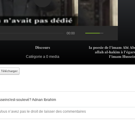
00:00
Discours
la poesie de l'imam Abi Ab
allah al-hakim à l'égar
l'imam Hussein
Catégorie
a 0 media
Télécharger
sseins'est-soulevé? Adnan Ibrahim
Vous n’avez pas le droit de laisser des commentaires