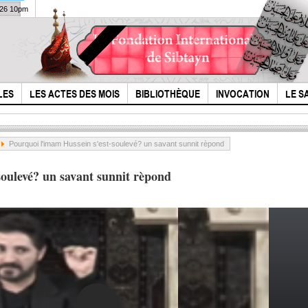
026 10pm
LES
LES ACTES DES MOIS
BIBLIOTHÈQUE
INVOCATION
LE S
Pourquoi l'imam Hussein s'est-soulevé? un savant sunnit rèpond
soulevé? un savant sunnit rèpond
Dieu a-t-il créé le
le m
mal?
Moh
huss