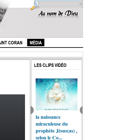
0
AINT CORAN
MÉDIA
LES CLIPS VIDÉO
essage
la naissance
Femmes du
Wahid 
ammado-
miraculeuse du
prophète, mères
Le Moi
einite
prophète Jèsus(as) ,
des croyants?
Ramad
selon le Co...