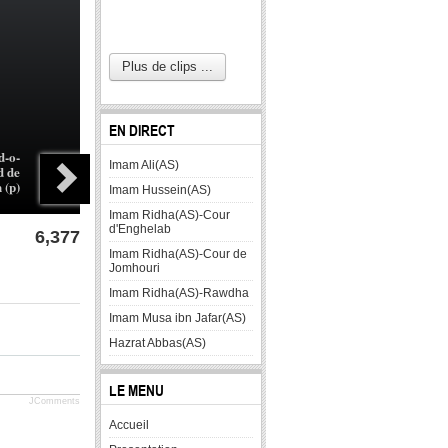
Plus de clips ...
EN DIRECT
d-o-
Imam Ali(AS)
d de
 (p)
Imam Hussein(AS)
Imam Ridha(AS)-Cour
d'Enghelab
6,377
Imam Ridha(AS)-Cour de
Jomhouri
Imam Ridha(AS)-Rawdha
Imam Musa ibn Jafar(AS)
Hazrat Abbas(AS)
LE MENU
JComments
Accueil