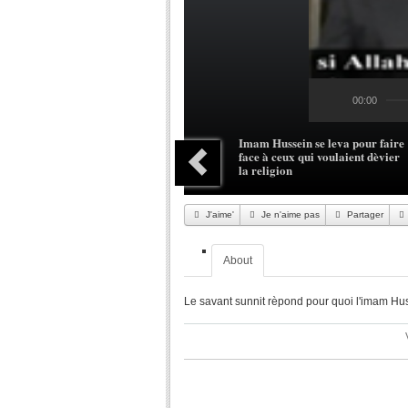
00:00
Imam Hussein se leva pour faire
face à ceux qui voulaient dèvier
la religion
J'aime'
Je n'aime pas
Partager
About
Le savant sunnit rèpond pour quoi l'imam Hu