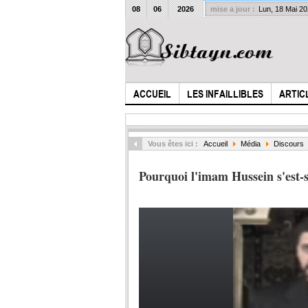
08
06
2026
mise a jour :
Lun, 18 Mai 2
ACCUEIL
LES INFAILLIBLES
ARTIC
Vous êtes ici :
Accueil
Média
Discours
Pourquoi l'imam Hussein s'est-