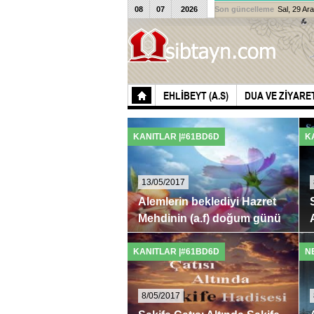
08
07
2026
Son güncelleme
Sal, 29 Ar
EHLIBEYT (A.S)
DUA VE ZIYARE
KANITLAR |#61BD6D
K
13/05/2017
Alemlerin beklediyi Hazret
Mehdinin (a.f) doğum günü
Hazrat Mehdi aleyhis-salamın doğum
“
günü ►►
t
KANITLAR |#61BD6D
N
8/05/2017