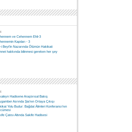
:
hennem ve Cehennem Ehli-3
ennemin Kapıları - 3
-i Beyt'in Nazarında Ölümün Hakikati
nnet hakkında bilinmesi gereken her şey
:
aleyn Hadisene Araştırısal Bakış
ygamber Asrında Şia’nın Ortaya Çıkışı
ikat Yolu Budur: Bağdat Âlimleri Konferansı’nın
rcümesi
ife Çatısı Altında Sakife Hadisesi