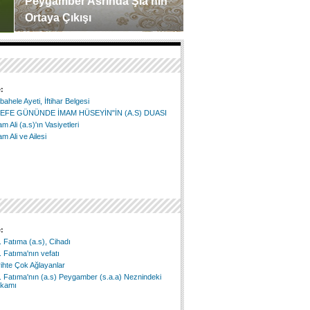
Peygamber Asrında Şia’nın
Ehlisünnet Rivayetler
Ortaya Çıkışı
“Sakaleyn Hadisi”
Ehlisünnetin dört mezhebi içinde ilk
Ehlisünnet Rivayetlerinde S
ortaya çıkan mezhep ...
Hadisi “Sakaleyn Hadisi” ...
:
ahele Ayeti, İftihar Belgesi
EFE GÜNÜNDE İMAM HÜSEYİN"İN (A.S) DUASI
m Ali (a.s)'ın Vasiyetleri
m Ali ve Ailesi
:
 Fatıma (a.s), Cihadı
 Fatıma'nın vefatı
ihte Çok Ağlayanlar
 Fatıma'nın (a.s) Peygamber (s.a.a) Neznindeki
kamı