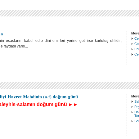
ma
More
Ce
n esaslarını kabul edip dini emirleri yerine getirirse kurtuluş ehlidir;
Ceh
 faydası vardı...
Ehl
Ce
diyi Hazret Mehdinin (a.f) doğum günü
More
Sak
 aleyhis-salamın doğum günü ►►
Pe
Hak
Te
Sak