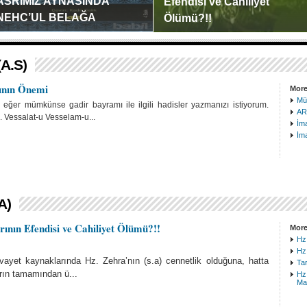
ASRIMIZ AYNASINDA
Efendisi ve Cahiliyet
NEHC’UL BELAĞA
Ölümü?!!
n dört asırdan günümüze kadar
Ehlisünnet’ in rivayet kaynaklarında
ünya binlerce renk almış, ...
Hz. Zehra’nın (s.a) ...
A.S)
nın Önemi
More
Müb
ğer mümkünse gadir bayramı ile ilgili hadisler yazmanızı istiyorum.
AR
m. Vessalat-u Vesselam-u...
İma
İma
A)
ının Efendisi ve Cahiliyet Ölümü?!!
More
Hz.
Hz.
vayet kaynaklarında Hz. Zehra’nın (s.a) cennetlik olduğuna, hatta
Tar
arın tamamından ü...
Hz.
Ma