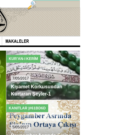
MAKALELER
KUR’AN-I KERIM
KUR’AN-I KERIM
7/05/2017
5/05/2017
Kıyamet Korkusundan
Kurtaran Şeyler-1
Kıyamette Şefaat
1- Namazlarda Yûsuf, Duhân, Ahkaf ve
Biz inanıyoruz ki: Peygamberle
Asr Surelerini Okumak Rivayet ...
masum imamlar ve Allah'ın has 
KANITLAR |#61BD6D
KANITLAR |#61BD6D
kıyamet ...
5/05/2017
4/05/2017