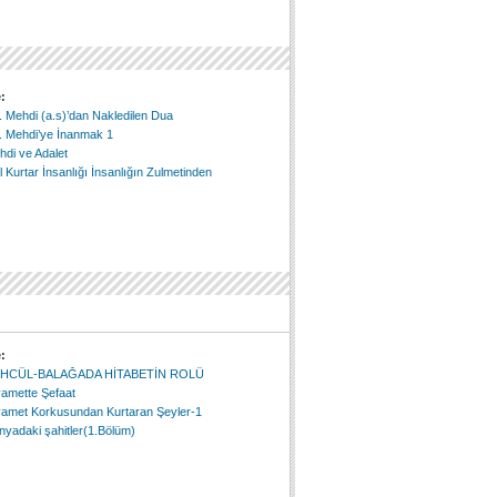
:
 Mehdi (a.s)’dan Nakledilen Dua
. Mehdi’ye İnanmak 1
di ve Adalet
 Kurtar İnsanlığı İnsanlığın Zulmetinden
:
HCÜL-BALAĞADA HİTABETİN ROLÜ
yamette Şefaat
yamet Korkusundan Kurtaran Şeyler-1
yadaki şahitler(1.Bölüm)