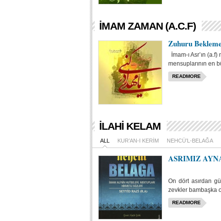
İMAM ZAMAN (A.C.F)
Zuhuru Bekleme
İmam-ı Asr’ın (a.f)
mensuplarının en bü
READMORE
İLAHI KELAM
ALL
KUR’AN-I KERIM
NEHCÜ’L-BELAĞA
ASRIMIZ AYN
On dört asırdan gü
zevkler bambaşka o
READMORE