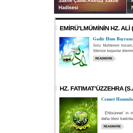
Sakife Çatısı Altında Sakife
Hadisesi
Gerçek şudur ki Allah Resulünden
O
sonra (s.a.a) toplumun rehberliği ve ...
d
EMIRÜ’LMÜMININ HZ. ALI (
Gadir Hum Bayramı
Soru: Muhterem hocam, e
Sitenize başarılar dileri
READMORE
HZ. FATIMAT’ÜZZEHRA (S.
Cennet Hanımlar
Ehlisünnet’ in ri
daha ötesi kadınl
READMORE