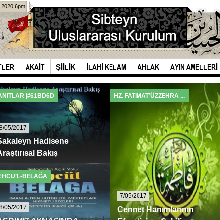
a 2020 6pm
TLER
AKAIT
ŞIILIK
İLAHI KELAM
AHLAK
AYIN AMELLERI
ANITLAR |#61BD6D
HZ. FATIMAT’ÜZZEHRA ...
8/05/2017
Sakaleyn Hadisene
Araştırısal Bakış
Kur’an” ve “Ehlibeyt”in ağır emanet
abir edildiği ...
EHCÜ’L-BELAĞA
7/05/2017
8/05/2017
Cennet Hanımlarının