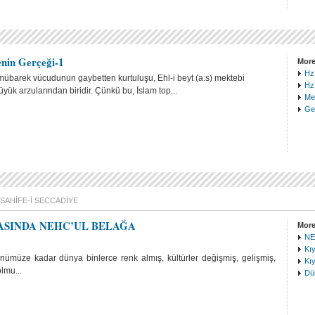
nin Gerçeği-1
More
Hz.
 mübarek vücudunun gaybetten kurtuluşu, Ehl-i beyt (a.s) mektebi
Hz
yük arzularından biridir. Çünkü bu, İslam top...
Meh
Gel
SAHIFE-I SECCADIYE
ASINDA NEHC’UL BELAĞA
More
NE
Kı
nümüze kadar dünya binlerce renk almış, kültürler değişmiş, gelişmiş,
Kı
lmu...
Dün