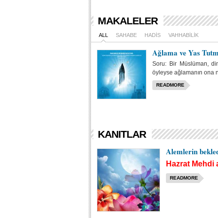
MAKALELER
ALL
SAHABE
HADIS
VAHHABILIK
Ağlama ve Yas Tut
Soru: Bir Müslüman, dini
öyleyse ağlamanın ona ne
READMORE
KANITLAR
Alemlerin bekle
Hazrat Mehdi
READMORE