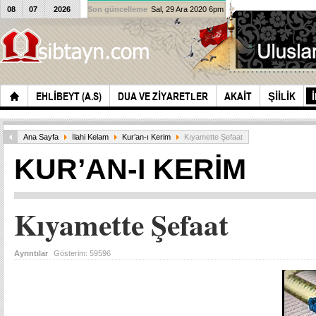
08
07
2026
Son güncelleme
Sal, 29 Ara 2020 6pm
EHLIBEYT (A.S)
DUA VE ZIYARETLER
AKAIT
ŞIILIK
Ana Sayfa
İlahi Kelam
Kur’an-ı Kerim
Kıyamette Şefaat
KUR’AN-I KERIM
Kıyamette Şefaat
Ayrıntılar
Gösterim:
59596