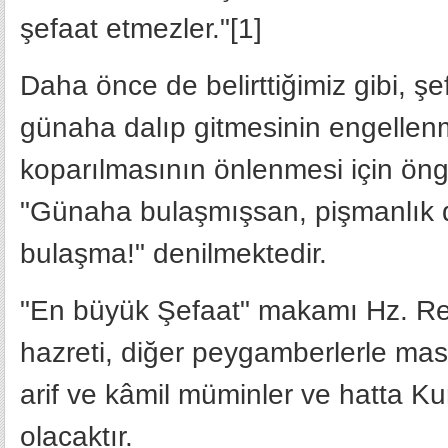
şefaat etmezler."[1]
Daha önce de belirttiğimiz gibi, şe
günaha dalıp gitmesinin engellenme
koparılmasının önlenmesi için öng
"Günaha bulaşmışsan, pişmanlık d
bulaşma!" denilmektedir.
"En büyük Şefaat" makamı Hz. Resu
hazreti, diğer peygamberlerle mas
arif ve kâmil müminler ve hatta Kur
olacaktır.