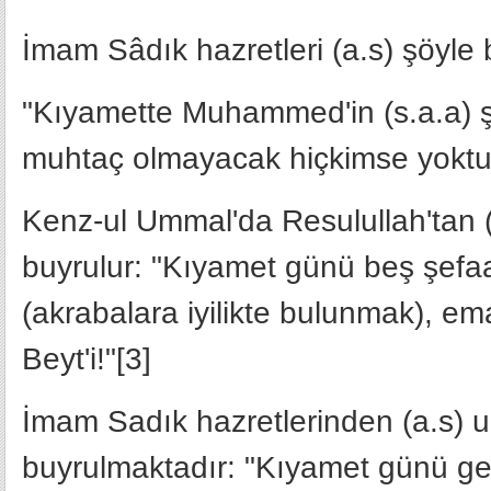
İmam Sâdık hazretleri (a.s) şöyle 
"Kıyamette Muhammed'in (s.a.a) ş
muhtaç olmayacak hiçkimse yoktur
Kenz-ul Ummal'da Resulullah'tan (
buyrulur: "Kıyamet günü beş şefaatç
(akrabalara iyilikte bulunmak), em
Beyt'i!"[3]
İmam Sadık hazretlerinden (a.s) u
buyrulmaktadır: "Kıyamet günü geld