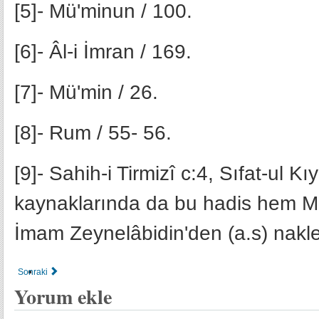
[5]- Mü'minun / 100.
[6]- Âl-i İmran / 169.
[7]- Mü'min / 26.
[8]- Rum / 55- 56.
[9]- Sahih-i Tirmizî c:4, Sıfat-ul K
kaynaklarında da bu hadis hem Müm
İmam Zeynelâbidin'den (a.s) nakled
Sonraki
Yorum ekle