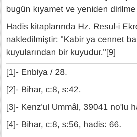
bugün kıyamet ve yeniden dirilme 
Hadis kitaplarında Hz. Resul-i Ek
nakledilmiştir: "Kabir ya cennet 
kuyularından bir kuyudur."[9]
[1]- Enbiya / 28.
[2]- Bihar, c:8, s:42.
[3]- Kenz'ul Ummâl, 39041 no'lu ha
[4]- Bihar, c:8, s:56, hadis: 66.