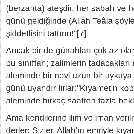
(berzahta) ateşdir, her sabah ve 
günü geldiğinde (Allah Teâla şöyl
şiddetlisini tattırın!"[7]
Ancak bir de günahları çok az olan 
bu sınıftan; zalimlerin tadacaklar
aleminde bir nevi uzun bir uykuya 
günü uyandırılırlar:"Kıyametin ko
aleminde birkaç saatten fazla bekl
Ama kendilerine ilim ve iman veril
derler: Sizler, Allah'ın emriyle kıy