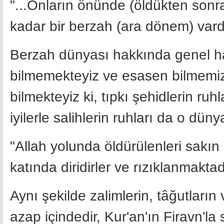
"...Onların önünde (öldükten sonra) 
kadar bir berzah (ara dönem) vardır
Berzah dünyası hakkında genel hatl
bilmemekteyiz ve esasen bilmemiz
bilmekteyiz ki, tıpkı şehidlerin ru
iyilerle salihlerin ruhları da o dün
"Allah yolunda öldürülenleri sakın 
katında diridirler ve rızıklanmaktadı
Aynı şekilde zalimlerin, tâğutların
azap içindedir, Kur'an'ın Firavn'la