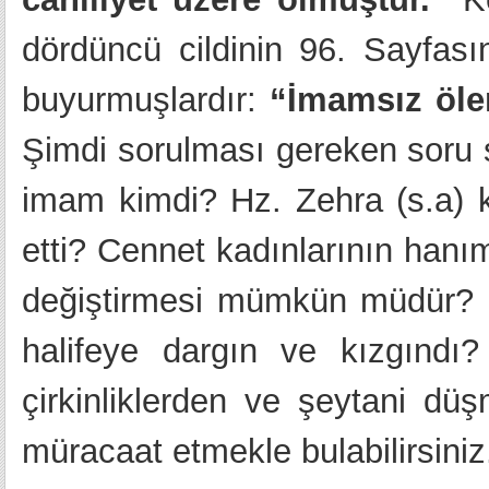
dördüncü cildinin 96. Sayfas
buyurmuşlardır:
“İmamsız ölen
Şimdi sorulması gereken soru 
imam kimdi? Hz. Zehra (s.a) 
etti? Cennet kadınlarının hanı
değiştirmesi mümkün müdür? Hz.
halifeye dargın ve kızgındı?
çirkinliklerden ve şeytani düş
müracaat etmekle bulabilirsiniz