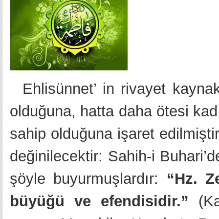
Ehlisünnet’ in rivayet kaynakl
olduğuna, hatta daha ötesi ka
sahip olduğuna işaret edilmişti
değinilecektir: Sahih-i Buhari’d
şöyle buyurmuşlardır:
“Hz. Ze
büyüğü ve efendisidir.”
(Ka