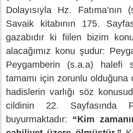
Dolayısıyla Hz. Fatıma’nın (
Savaik kitabının 175. Sayfas
gazabıdır ki fiilen bizim ko
alacağımız konu şudur: Peyga
Peygamberin (s.a.a) halefi s
tamamı için zorunlu olduğuna d
hadislerin varlığı söz konusud
cildinin 22. Sayfasında 
buyurmaktadır:
“Kim zamanı
cahiliyet üzere ölmüştür.”
Ke