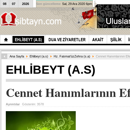
08
07
2026
Son güncelleme
Sal, 29 Ara 2020 6pm
EHLIBEYT (A.S)
DUA VE ZIYARETLER
AKAIT
ŞIILIK
Ana Sayfa
Ehlibeyt (a.s)
Hz. Fatımat’üzZehra (s.a)
Cennet Hanımlarının Efen
EHLIBEYT (A.S)
Cennet Hanımlarının Ef
Ayrıntılar
Gösterim:
3578