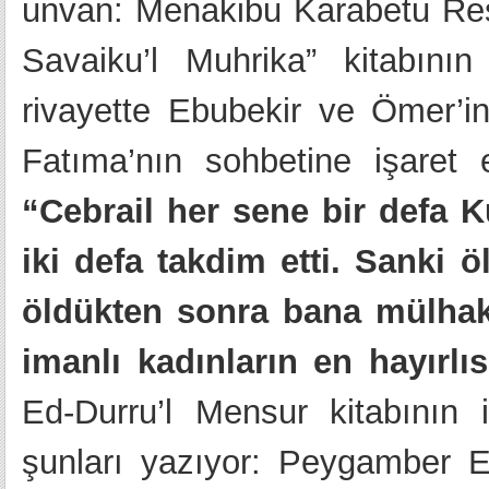
unvan: Menakibu Karabetu Resu
Savaiku’l Muhrika” kitabının
rivayette Ebubekir ve Ömer’i
Fatıma’nın sohbetine işaret ed
“Cebrail her sene bir defa 
iki defa takdim etti. Sanki
öldükten sonra bana mülhak 
imanlı kadınların en hayırlı
Ed-Durru’l Mensur kitabının ik
şunları yazıyor: Peygamber E