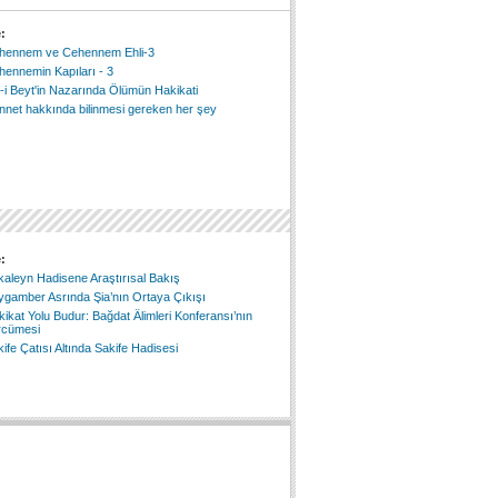
:
hennem ve Cehennem Ehli-3
ennemin Kapıları - 3
-i Beyt'in Nazarında Ölümün Hakikati
nnet hakkında bilinmesi gereken her şey
:
aleyn Hadisene Araştırısal Bakış
ygamber Asrında Şia’nın Ortaya Çıkışı
ikat Yolu Budur: Bağdat Âlimleri Konferansı’nın
rcümesi
ife Çatısı Altında Sakife Hadisesi