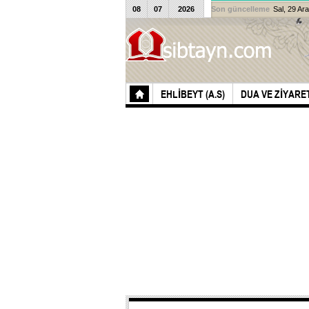
08
07
2026
Son güncelleme
Sal, 29 Ar
EHLIBEYT (A.S)
DUA VE ZIYARE