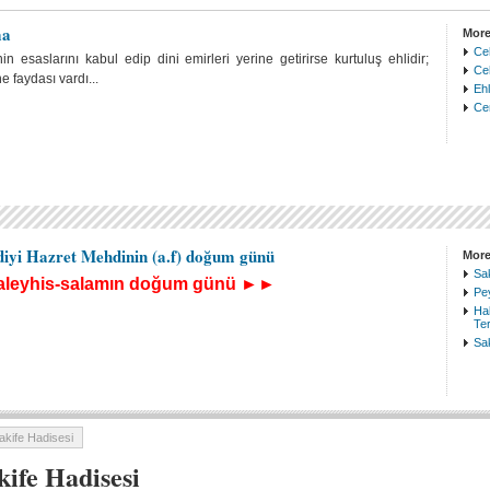
ma
More
Ce
n esaslarını kabul edip dini emirleri yerine getirirse kurtuluş ehlidir;
Ceh
 faydası vardı...
Ehl
Ce
diyi Hazret Mehdinin (a.f) doğum günü
More
Sak
 aleyhis-salamın doğum günü ►►
Pe
Hak
Te
Sak
akife Hadisesi
kife Hadisesi