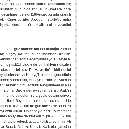
lmesi ve halifede aranan şartlar konusunda hiç
urulmuştur.[17] Söz konusu rivayetlere göre
te geçirilmesi gerekir.[18]Ancak burada önemli
bekir, Ömer ve Ebu Ubeyde – Sakife’ye gidip
 dışında kimsenin gölgesi altına gitmeyeceğini
arın tamamı göz önünde bulundurulduğu zaman
hiç bir şey söz konusu edilmemiştir. Özellikle
en kendisinden sonra eğer yaşasaydı Huzeyfe b.
ürmüştür.[21] Sakife’de bir halifenin ölçüleri
laştıran tek şey Dr. Hayrettin’in iddia ettiği
reyş’li olmanın ve Kureyş’li olmanın şerafetinin
mesinden sonra Bilal, Suheyb-i Rumi ve Salman
nlar Ebubekir’in bu sözünü Peygambere (s.a.a)
nra onlar Sakife’den ayrıldılar. Bera b. Azib’in
ir’in eline sürdüler. Bera şöyle devam ediyor:
ında İbn-i Şeybe’nin nakli esasınca o hadde
in (s.a.a) vefatının bir gün öncesi ve onun en
ayı özür diledi. Ömer şöyle dedi: Peygamber
n en iyisine de biat edilmiştir.[26] Bu kıssa
 muhalefet ederek ayağa kalktılar ve İmam Ali
ar, Bera b. Azib ve Übey b. Ka’b gibi şahısları