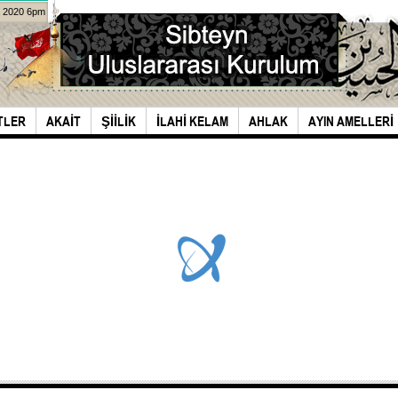
a 2020 6pm
TLER
AKAIT
ŞIILIK
İLAHI KELAM
AHLAK
AYIN AMELLERI