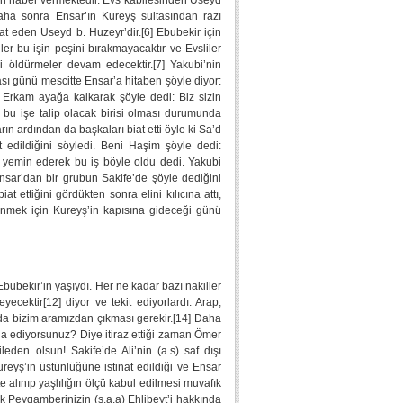
ndan haber vermektedir. Evs kabilesinden Useyd
aha sonra Ensar’ın Kureyş sultasından razı
biat eden Useyd b. Huzeyr’dir.[6] Ebubekir için
ler bu işin peşini bırakmayacaktır ve Evsliler
i öldürmeler devam edecektir.[7] Yakubi’nin
rası günü mescitte Ensar’a hitaben şöyle diyor:
. Erkam ayağa kalkarak şöyle dedi: Biz sizin
ında bu işe talip olacak birisi olması durumunda
ın ardından da başkaları biat etti öyle ki Sa’d
 edildiğini söyledi. Beni Haşim şöyle dedi:
 yemin ederek bu iş böyle oldu dedi. Yakubi
 Ensar’dan bir grubun Sakife’de şöyle dediğini
 ettiğini gördükten sonra elini kılıcına attı,
lenmek için Kureyş’in kapısına gideceği günü
bubekir’in yaşıydı. Her ne kadar bazı nakiller
yecektir[12] diyor ve tekit ediyorlardı: Arap,
 da bizim aramızdan çıkması gerekir.[14] Daha
ia ediyorsunuz? Diye itiraz ettiği zaman Ömer
leden olsun! Sakife’de Ali’nin (a.s) saf dışı
eyş’in üstünlüğüne istinat edildiği ve Ensar
e alınıp yaşlılığın ölçü kabul edilmesi muvafık
cak Peygamberinizin (s.a.a) Ehlibeyt’i hakkında