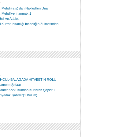
:
 Mehdi (a.s)’dan Nakledilen Dua
. Mehdi’ye İnanmak 1
di ve Adalet
 Kurtar İnsanlığı İnsanlığın Zulmetinden
:
HCÜL-BALAĞADA HİTABETİN ROLÜ
yamette Şefaat
yamet Korkusundan Kurtaran Şeyler-1
yadaki şahitler(1.Bölüm)