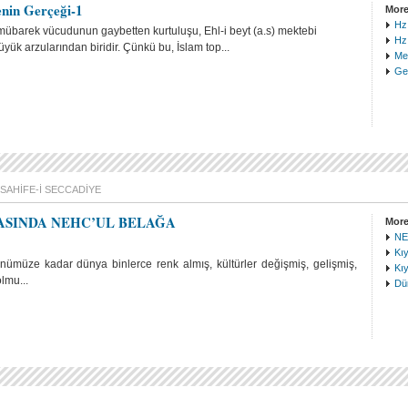
nin Gerçeği-1
More
Hz.
 mübarek vücudunun gaybetten kurtuluşu, Ehl-i beyt (a.s) mektebi
Hz
yük arzularından biridir. Çünkü bu, İslam top...
Meh
Gel
SAHIFE-I SECCADIYE
ASINDA NEHC’UL BELAĞA
More
NE
Kı
nümüze kadar dünya binlerce renk almış, kültürler değişmiş, gelişmiş,
Kı
lmu...
Dün