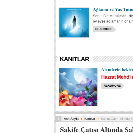
Ağlama ve Yas Tut
Soru: Bir Müslüman, dini
öyleyse ağlamanın ona ne
READMORE
KANITLAR
Alemlerin bekle
Hazrat Mehdi
READMORE
Ana Sayfa
Kanıtlar
Sakife Çatısı Altında S
Sakife Çatısı Altında Sa