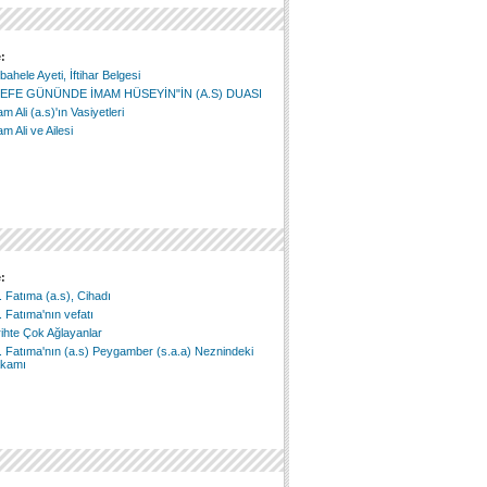
:
ahele Ayeti, İftihar Belgesi
EFE GÜNÜNDE İMAM HÜSEYİN"İN (A.S) DUASI
m Ali (a.s)'ın Vasiyetleri
m Ali ve Ailesi
:
 Fatıma (a.s), Cihadı
 Fatıma'nın vefatı
ihte Çok Ağlayanlar
 Fatıma'nın (a.s) Peygamber (s.a.a) Neznindeki
kamı