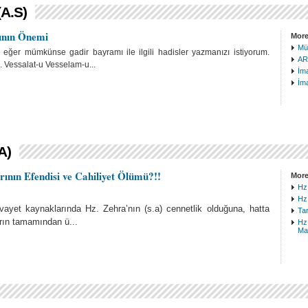
A.S)
nın Önemi
More
Müb
ğer mümkünse gadir bayramı ile ilgili hadisler yazmanızı istiyorum.
AR
m. Vessalat-u Vesselam-u...
İma
İma
A)
ının Efendisi ve Cahiliyet Ölümü?!!
More
Hz.
Hz.
vayet kaynaklarında Hz. Zehra’nın (s.a) cennetlik olduğuna, hatta
Tar
arın tamamından ü...
Hz.
Ma