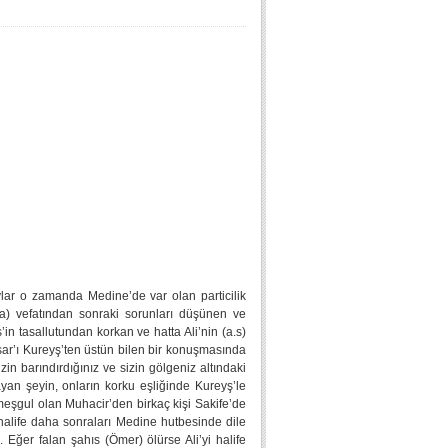
ylar o zamanda Medine’de var olan particilik
.a) vefatından sonraki sorunları düşünen ve
in tasallutundan korkan ve hatta Ali’nin (a.s)
nsar’ı Kureyş’ten üstün bilen bir konuşmasında
izin barındırdığınız ve sizin gölgeniz altındaki
yan şeyin, onların korku eşliğinde Kureyş’le
 meşgul olan Muhacir’den birkaç kişi Sakife’de
i halife daha sonraları Medine hutbesinde dile
ldi. Eğer falan şahıs (Ömer) ölürse Ali’yi halife