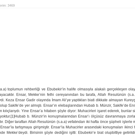
erim:
3469
.a) toplumun rehberliği ve Ebubekir’in halife olmasıyla alakalı gerçekleşen ola
ayacaktır. Ensar, Mekke’nin fethi cereyanından bu tarafa, Allah Resulünün (s.a
ydi. Keza Ensar Gadir olayında İmam Ali’ye yaptıkları biati dikkate almayan Kureyş’
up olup Sakife’de yer almıştı. Ensar’ın elebaşlarından Hubab b. Münzir, Sakife’de E
n kılıçlarıydı. Yine Ensar’a hitaben şöyle diyor: Muhacirleri işaret ederek, bunlar s
 yoktur.[1]Hubab b. Münzir’in konuşmalarından Ensar’ı ölçüsüz davranmaya zorla
ır. Diğer taraftan Allah Resulünün (s.a.a) vefatından iki hafta önce şüpheli işlerle
 Ensar’la tartışmaya girişmiştir. Ensar’la Muhacirler arasındaki konuşmaları ikinc
risinde Mekke’deydi. Birisinin şöyle dediğini işitti: Ebubekir’e biat olupbittiye getiri