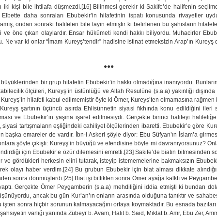
n iki kişi bile ihtilafa düşmezdi.[16] Bilinmesi gerekir ki Sakife’de halifenin seçi
 Elbette daha sonraları Ebubekir’in hilafetinin ispatı konusunda rivayetler uyd
ş, ondan sonraki halifeleri bile tayin etmiştir ki belirlenen bu şahısların hilafe
i ve öne çıkan olaylardır. Ensar hükümeti kendi hakkı biliyordu. Muhacirler Ebu
. Ne var ki onlar “İmam Kureyş’tendir” hadisine istinat etmeksizin Arap’ın Kureyş
●●●
büyüklerinden bir grup hilafetin Ebubekir’in hakkı olmadığına inanıyordu. Bunl
ilecilik ölçüleri, Kureyş’in üstünlüğü ve Allah Resulüne (s.a.a) yakınlığı dışında 
zin Kureyş’in hilafeti kabul edilmemiştir öyle ki Ömer, Kureyş’ten olmamasına rağm
Kureyş şartının üçüncü asırda Ehlisünnetin siyasi fıkhında konu edildiğini ileri s
 ve Ebubekir’in yaşına işaret edilmesiydi. Gerçekte birinci halifeyi halifeliğe u
il, siyasi tartışmaların eşliğindeki cahiliyet ölçülerinden ibaretti. Ebubekir’e göre Ku
den başka emareler de vardır. İbn-i Askeri şöyle diyor: Ebu Süfyan’ın İslam’a gir
onlara şöyle çıkıştı: Kureyş’in büyüğü ve efendisine böyle mi davranıyorsunuz? O
endirdiği için Ebubekir’e özür dilemesini emretti.[23] Sakife’de biatın bitmesinden so
r ve gördükleri herkesin elini tutarak, isteyip istememelerine bakmaksızın Ebubek
ek olayı haber verdim.[24] Bu grubun Ebubekir için biat alması dikkate alındığ
inden sonra dönmüşlerdi.[25] Biat işi bittikten sonra Ömer ayağa kalktı ve Peygamber
tı. Gerçekte Ömer Peygamberin (s.a.a) mehdiliğini iddia etmişti ki bundan dol
şünüyordu, ancak bu gün Kur’an’ın onların arasında olduğuna tanıktır ve sahabesini
bu işten sonra hiçbir sorunun kalmayacağını ortaya koymaktadır. Bu esnada bazıları
şahsiyetin varlığı yanında Zübeyr b. Avam, Halit b. Said, Miktat b. Amr, Ebu Zer, Amm