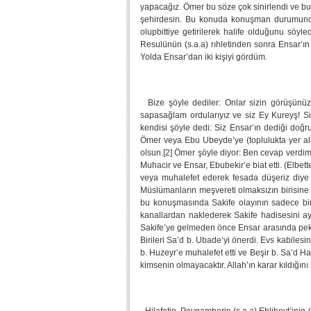
yapacağız. Ömer bu söze çok sinirlendi ve bu
şehirdesin. Bu konuda konuşman durumunda, 
olupbittiye getirilerek halife olduğunu söyl
Resulünün (s.a.a) rıhletinden sonra Ensar’ın
Yolda Ensar’dan iki kişiyi gördüm.
Bize şöyle dediler: Onlar sizin görüşünüzle
sapasağlam ordularıyız ve siz Ey Kureyş! S
kendisi şöyle dedi: Siz Ensar’ın dediği doğr
Ömer veya Ebu Ubeyde’ye (toplulukta yer alan
olsun.[2] Ömer şöyle diyor: Ben cevap verdim: 
Muhacir ve Ensar, Ebubekir’e biat etti. (Elbett
veya muhalefet ederek fesada düşeriz diye o 
Müslümanların meşvereti olmaksızın birisine bi
bu konuşmasında Sakife olayının sadece bir k
kanallardan naklederek Sakife hadisesini ayrı
Sakife’ye gelmeden önce Ensar arasında pek ço
Birileri Sa’d b. Ubade’yi önerdi. Evs kabile
b. Huzeyr’e muhalefet etti ve Beşir b. Sa’d H
kimsenin olmayacaktır. Allah’ın karar kıldığını 