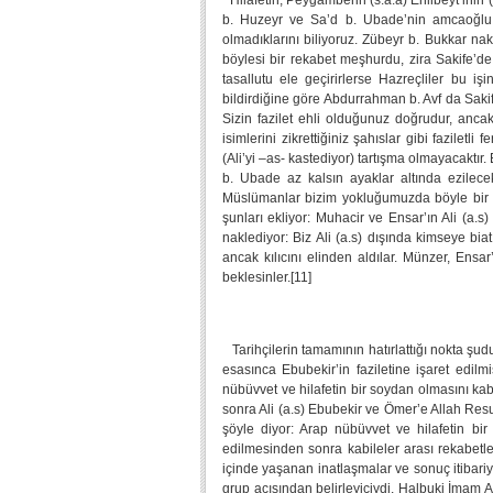
Hilafetin, Peygamberin (s.a.a) Ehlibeyt’inin 
b. Huzeyr ve Sa’d b. Ubade’nin amcaoğlu B
olmadıklarını biliyoruz. Zübeyr b. Bukkar nakl
böylesi bir rekabet meşhurdu, zira Sakife’de 
tasallutu ele geçirirlerse Hazreçliler bu 
bildirdiğine göre Abdurrahman b. Avf da Sakife
Sizin fazilet ehli olduğunuz doğrudur, anca
isimlerini zikrettiğiniz şahıslar gibi faziletl
(Ali’yi –as- kastediyor) tartışma olmayacaktır
b. Ubade az kalsın ayaklar altında ezilece
Müslümanlar bizim yokluğumuzda böyle bir i
şunları ekliyor: Muhacir ve Ensar’ın Ali (a.s
naklediyor: Biz Ali (a.s) dışında kimseye bia
ancak kılıcını elinden aldılar. Münzer, Ens
beklesinler.[11]
Tarihçilerin tamamının hatırlattığı nokta şud
esasınca Ebubekir’in faziletine işaret edilmi
nübüvvet ve hilafetin bir soydan olmasını ka
sonra Ali (a.s) Ebubekir ve Ömer’e Allah Res
şöyle diyor: Arap nübüvvet ve hilafetin bir 
edilmesinden sonra kabileler arası rekabetl
içinde yaşanan inatlaşmalar ve sonuç itibariyl
grup açısından belirleyiciydi. Halbuki İmam Al