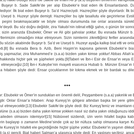
(a.s) hakkı olduğu sözü ise Sakife’de İmam Ali’yi (a.s) düşünen birilerinin varlığı
uşeyr b. Sade Sakife’de yer alıp Ebubekir’e biat eden ilk Ensarlardandı. D
ediyor: İlk biat eden Buşeyr b. Sa’d Hazreciydi. Hazreçliler şöyle diyorlardı: İlk 
Useyd b. Huzeyr şöyle demişti: Hazreçliler bu işte tasallutu ele geçirirlerse Evsli
işin peşini bırakmayacaktır ve böyle olması durumunda ise onlar arasında sürekl
’deydi. Bu söz doğru değildir, zira Yakubi’nin istinat ettiği şahıs, o günün bir son
k sizin aranızda Ebubekir, Ömer ve Ali gibi şahıslar yoktur. Bu esnada Münzir b
i fertlerimizin olmadığını inkar etmiyorum. Sizin isimlerini zikrettiğiniz fertler aras
. Bu sözün akabinde Buşeyr b. Sa’d ve Useyd b. Huzeyr ayağa kalkıp biat etti ve onlar
kti.[8] Bu esnada Bera b. Azib, Beni Haşim’in kapısına gelerek Ebubekir’e biat
ş yapmazlar, zira Muhammed’e (s.a.a) bizden yakın kimse yoktur! Abbas Allah’a
) hakkında hiçbir şek ve şüpheleri yoktu.[9]Taberi ve İbn-i Esir de Ensar’ın veya
t etmeyeceğiz.[10] İbn-i Kuteybe’nin rivayeti esasınca Hubab b. Münzer Ensar’ın biat
ar’a hitaben şöyle dedi: Ensar çocuklarının bir lokma ekmek ve bir bardak su di
●●●
ur: Ebubekir ve Ömer’in sundukları en önemli delil, Peygambere (s.a.a) yakınlık ve E
ştir. Onlar Ensar’a hitaben: Arap Kureyş’in gölgesi altından başka bir yere gitme
bul etmeyecektir.[13] Ebubekir Sakife’de şöyle dedi: Biz Kureyş’teniz ve imamların
ulüne (s.a.a) bizden daha yakın kimse yokken nasıl siz daha yakın olduğunuzu idd
aileden olmasını istemiyor![15] Nübüvvet sizdendi, izin verin hilafet başka kabi
erin başlayıp o zamanın Medine’sinde çok az bir nüfuza sahip olmasına karşın Kur
e Kureyş’in hilafeti ele geçirdiğinde hiçbir şüphe yoktur. Ebubekir’in yaşının dikkat
i (a.s) gençti. Biat haberi Salman’a ulaşınca şöyle dedi: En yaşlısını seçtiniz, an