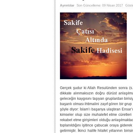
Ayrıntılar
Son Güncelleme:
09 Nisan 2017
Göst
Gerçek şudur ki Allah Resulünden sonra (s.a
dikkate alınmaksızın doğru dürüst anlaşılm
geleceğin kaygısını taşıyan gruplardan birisi
başarılı olması ihtimalini zayıf gören bir gr
şöyle diyor: İslam’ı başarıya ulaştıran Ensar’ı
kimseler olup size muhalefet etme cüretleri
rekabet etme girişimleri olduğu anlaşılmaktad
toplanıldığını işitince çabucak oraya giderek
getirmiştir. İkinci halife hilafet yıllarının bi