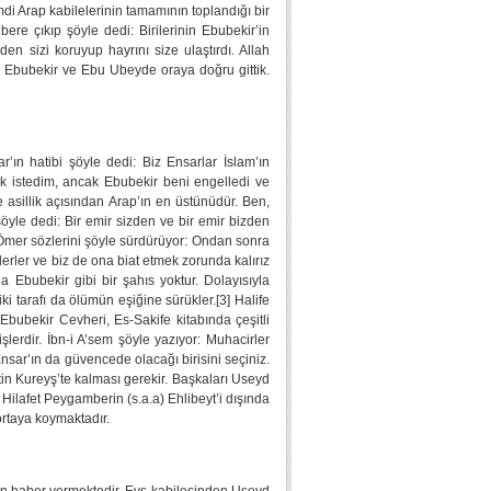
i Arap kabilelerinin tamamının toplandığı bir
e çıkıp şöyle dedi: Birilerinin Ebubekir’in
en sizi koruyup hayrını size ulaştırdı. Allah
n, Ebubekir ve Ebu Ubeyde oraya doğru gittik.
’ın hatibi şöyle dedi: Biz Ensarlar İslam’ın
k istedim, ancak Ebubekir beni engelledi ve
 asillik açısından Arap’ın en üstünüdür. Ben,
öyle dedi: Bir emir sizden ve bir emir bizden
m. Ömer sözlerini şöyle sürdürüyor: Ondan sonra
ederler ve biz de ona biat etmek zorunda kalırız
a Ebubekir gibi bir şahıs yoktur. Dolayısıyla
ki tarafı da ölümün eşiğine sürükler.[3] Halife
Ebubekir Cevheri, Es-Sakife kitabında çeşitli
şlerdir. İbn-i A’sem şöyle yazıyor: Muhacirler
nsar’ın da güvencede olacağı birisini seçiniz.
in Kureyş’te kalması gerekir. Başkaları Useyd
Hilafet Peygamberin (s.a.a) Ehlibeyt’i dışında
 ortaya koymaktadır.