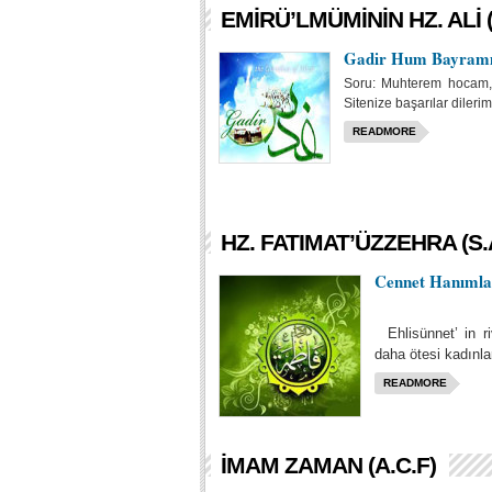
EMIRÜ’LMÜMININ HZ. ALI (
Gadir Hum Bayramı
Soru: Muhterem hocam, e
Sitenize başarılar dileri
READMORE
HZ. FATIMAT’ÜZZEHRA (S.
Cennet Hanımlar
Ehlisünnet’ in ri
daha ötesi kadınl
READMORE
İMAM ZAMAN (A.C.F)