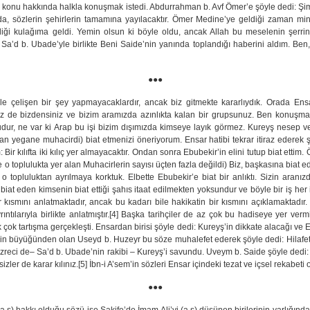
 konu hakkında halkla konuşmak istedi. Abdurrahman b. Avf Ömer’e şöyle dedi: Şimd
sözlerin şehirlerin tamamına yayılacaktır. Ömer Medine’ye geldiği zaman minber
ediği kulağıma geldi. Yemin olsun ki böyle oldu, ancak Allah bu meselenin şerrind
 Sa’d b. Ubade’yle birlikte Beni Saide’nin yanında toplandığı haberini aldım. Be
●●●
 çelişen bir şey yapmayacaklardır, ancak biz gitmekte kararlıydık. Orada Ensar
iz de bizdensiniz ve bizim aramızda azınlıkta kalan bir grupsunuz. Ben konuşma
udur, ne var ki Arap bu işi bizim dışımızda kimseye layık görmez. Kureyş nesep ve
 yegane muhacirdi) biat etmenizi öneriyorum. Ensar hatibi tekrar itiraz ederek ş
Bir kılıfta iki kılıç yer almayacaktır. Ondan sonra Ebubekir’in elini tutup biat etti
e o toplulukta yer alan Muhacirlerin sayısı üçten fazla değildi) Biz, başkasına biat 
topluluktan ayrılmaya korktuk. Elbette Ebubekir’e biat bir anlıktı. Sizin aranızd
at eden kimsenin biat ettiği şahıs itaat edilmekten yoksundur ve böyle bir iş her i
ısmını anlatmaktadır, ancak bu kadarı bile hakikatin bir kısmını açıklamaktadır. 
ntılarıyla birlikte anlatmıştır.[4] Başka tarihçiler de az çok bu hadiseye yer vermi
k tartışma gerçekleşti. Ensardan birisi şöyle dedi: Kureyş’in dikkate alacağı ve E
sinin büyüğünden olan Useyd b. Huzeyr bu söze muhalefet ederek şöyle dedi: Hilafet
azreci de– Sa’d b. Ubade’nin rakibi – Kureyş’i savundu. Uveym b. Saide şöyle dedi: 
sizler de karar kılınız.[5] İbn-i A’sem’in sözleri Ensar içindeki tezat ve içsel rekabeti
●●●