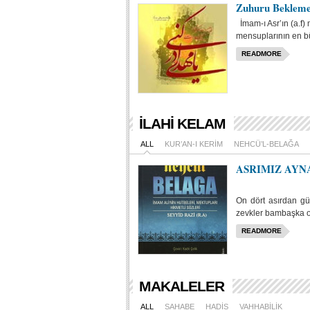
Zuhuru Bekleme
İmam-ı Asr’ın (a.f)
mensuplarının en bü
READMORE
İLAHI KELAM
ALL
KUR’AN-I KERIM
NEHCÜ’L-BELAĞA
ASRIMIZ AYN
On dört asırdan gü
zevkler bambaşka o
READMORE
MAKALELER
ALL
SAHABE
HADIS
VAHHABILIK