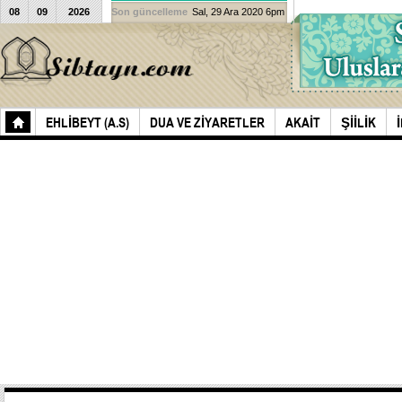
08
09
2026
Son güncelleme
Sal, 29 Ara 2020 6pm
EHLIBEYT (A.S)
DUA VE ZIYARETLER
AKAIT
ŞIILIK