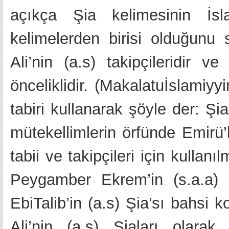
açıkça Şia kelimesinin İsl
kelimelerden birisi olduğunu 
Ali’nin (a.s) takipçileridir v
önceliklidir. (Makalatuİslamiyy
tabiri kullanarak şöyle der: Ş
mütekellimlerin örfünde Emirü’
tabii ve takipçileri için kullanı
Peygamber Ekrem’in (s.a.a)
EbiTalib’in (a.s) Şia’sı bahsi ko
Ali’nin (a.s) Şiaları olarak