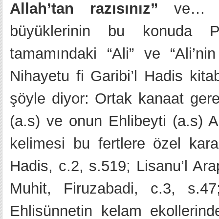
Allah’tan razısınız”
ve… Lüg
büyüklerinin bu konuda Pe
tamamındaki “Ali” ve “Ali’nin 
Nihayetu fi Garibi’l Hadis kita
şöyle diyor: Ortak kanaat gere
(a.s) ve onun Ehlibeyti (a.s) A
kelimesi bu fertlere özel karar
Hadis, c.2, s.519; Lisanu’l Ar
Muhit, Firuzabadi, c.3, s.47
Ehlisünnetin kelam ekollerin