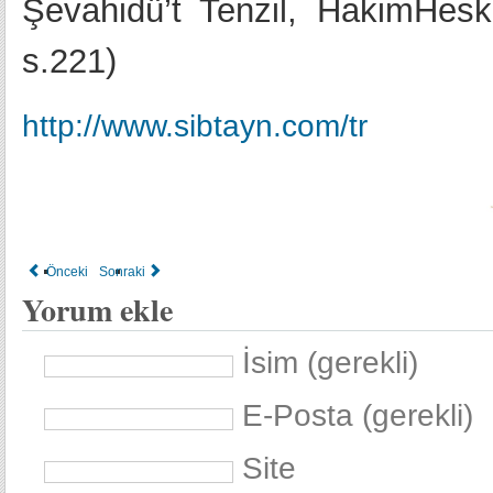
Şevahidü’t Tenzil, HakimHesk
s.221)
http://www.sibtayn.com/tr
Önceki
Sonraki
Yorum ekle
İsim (gerekli)
E-Posta (gerekli)
Site