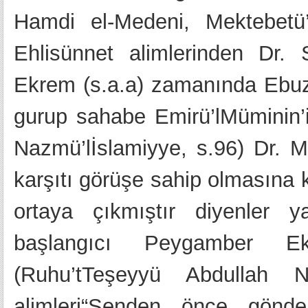
Hamdi el-Medeni, Mektebetü’
Ehlisünnet alimlerinden Dr.
Ekrem (s.a.a) zamanında Ebuze
gurup sahabe Emirü’lMüminin’i
Nazmü’lİslamiyye, s.96) Dr.
karşıtı görüşe sahip olmasına 
ortaya çıkmıştır diyenler y
başlangıcı Peygamber E
(Ruhu’tTeşeyyü Abdullah N
alimleri“Senden önce gönde