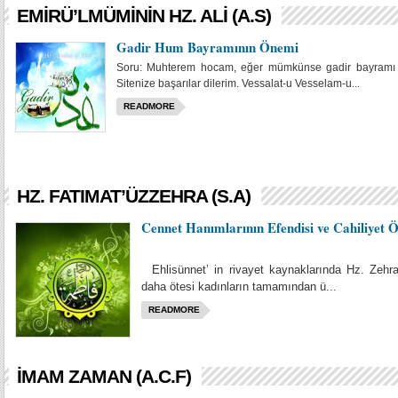
EMIRÜ’LMÜMININ HZ. ALI (A.S)
Gadir Hum Bayramının Önemi
Soru: Muhterem hocam, eğer mümkünse gadir bayramı ile 
Sitenize başarılar dilerim. Vessalat-u Vesselam-u...
READMORE
HZ. FATIMAT’ÜZZEHRA (S.A)
Cennet Hanımlarının Efendisi ve Cahiliyet 
Ehlisünnet’ in rivayet kaynaklarında Hz. Zehra’
daha ötesi kadınların tamamından ü...
READMORE
İMAM ZAMAN (A.C.F)