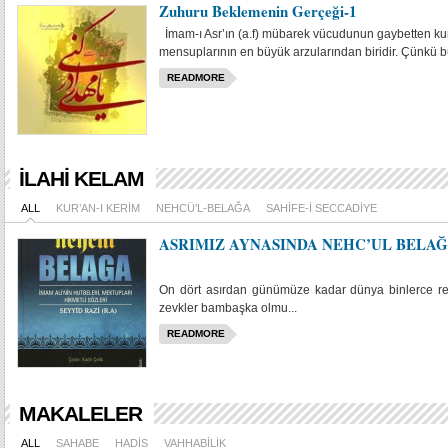
Zuhuru Beklemenin Gerçeği-1
İmam-ı Asr’ın (a.f) mübarek vücudunun gaybetten kurt
mensuplarının en büyük arzularından biridir. Çünkü bu
READMORE
İLAHI KELAM
ALL
KUR’AN-I KERIM
NEHCÜ’L-BELAĞA
SAHIFE-I SECCADIYE
ASRIMIZ AYNASINDA NEHC’UL BELA
On dört asırdan günümüze kadar dünya binlerce renk
zevkler bambaşka olmu...
READMORE
MAKALELER
ALL
SAHABE
HADIS
VAHHABILIK