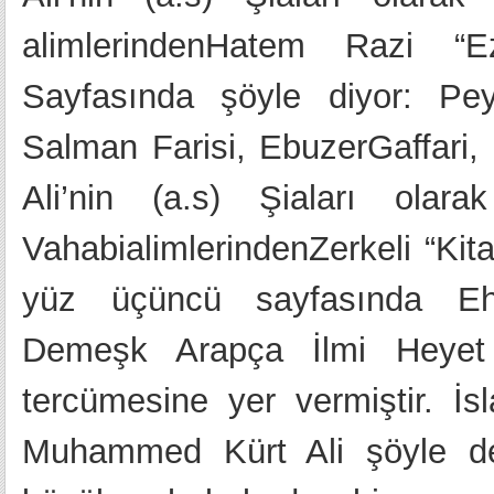
alimlerindenHatem Razi “E
Sayfasında şöyle diyor: P
Salman Farisi, EbuzerGaffari,
Ali’nin (a.s) Şiaları olar
VahabialimlerindenZerkeli “Kitab
yüz üçüncü sayfasında Ehli
Demeşk Arapça İlmi Heyet
tercümesine yer vermiştir. İs
Muhammed Kürt Ali şöyle de