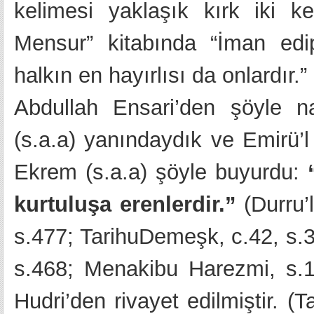
kelimesi yaklaşık kırk iki kez
Mensur” kitabında “İman edip
halkın en hayırlısı da onlardır.
Abdullah Ensari’den şöyle n
(s.a.a) yanındaydık ve Emirü’
Ekrem (s.a.a) şöyle buyurdu:
kurtuluşa erenlerdir.”
(Durru’l
s.477; TarihuDemeşk, c.42, s.3
s.468; Menakibu Harezmi, s.1
Hudri’den rivayet edilmiştir. (