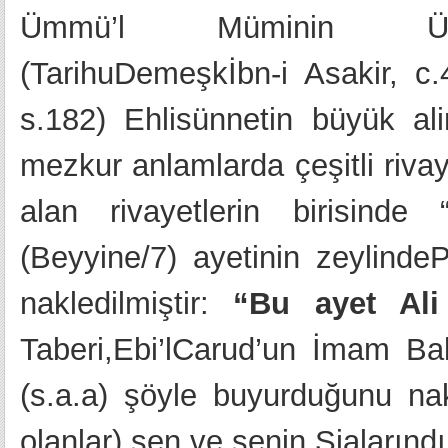
Ümmü’l Müminin ÜmmüS
(TarihuDemeşkİbn-i Asakir, c.
s.182) Ehlisünnetin büyük al
mezkur anlamlarda çeşitli rivaye
alan rivayetlerin birisinde
(Beyyine/7) ayetinin zeylind
nakledilmiştir:
“Bu ayet Ali (
Taberi,Ebi’lCarud’un İmam B
(s.a.a) şöyle buyurduğunu nakl
olanlar) sen ve senin Şialarındı