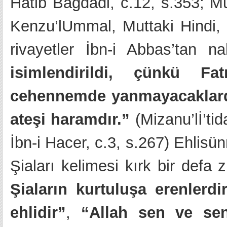
Hatib Bağdadi, c.12, s.353; M
Kenzu’lUmmal, Muttaki Hindi, c
rivayetler İbn-i Abbas’tan na
isimlendirildi, çünkü Fa
cehennemde yanmayacaklard
ateşi haramdır.”
(Mizanu’lİ’tid
İbn-i Hacer, c.3, s.267) Ehlisün
Şiaları kelimesi kırk bir defa 
Şiaların kurtuluşa erenlerdi
ehlidir”
,
“Allah sen ve sen