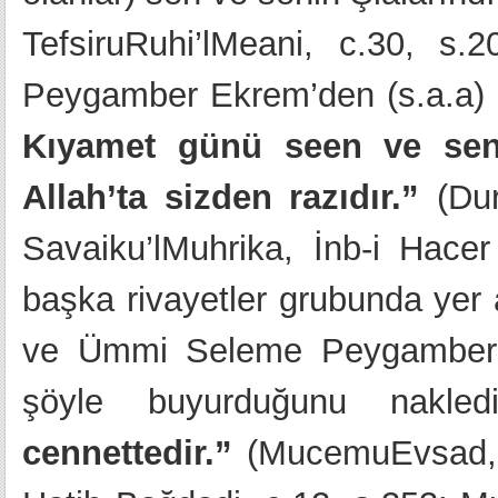
TefsiruRuhi’lMeani, c.30, s.
Peygamber Ekrem’den (s.a.a) b
Kıyamet günü seen ve senin
Allah’ta sizden razıdır.”
(Dur
Savaiku’lMuhrika, İnb-i Hac
başka rivayetler grubunda yer 
ve Ümmi Seleme Peygamber Ek
şöyle buyurduğunu nakle
cennettedir.”
(MucemuEvsad, T