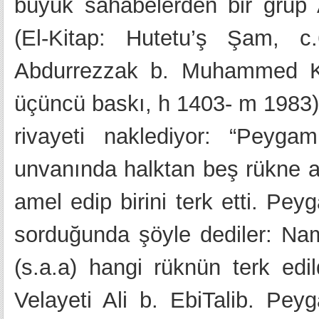
büyük sahabelerden bir grup Al
(El-Kitap: Hutetu’ş Şam, 
Abdurrezzak b. Muhammed Kü
üçüncü baskı, h 1403- m 1983)
rivayeti naklediyor: “Peyga
unvanında halktan beş rükne am
amel edip birini terk etti. Pe
sorduğunda şöyle dediler: Na
(s.a.a) hangi rüknün terk edi
Velayeti Ali b. EbiTalib. Peyg