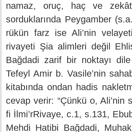
namaz, oruç, haç ve zekât 
sorduklarında Peygamber (s.a.a
rükün farz ise Ali’nin velaye
rivayeti Şia alimleri değil Ehl
Bağdadi zarif bir noktayı dil
Tefeyl Amir b. Vasile’nin saha
kitabında ondan hadis naklet
cevap verir: “Çünkü o, Ali’nin
fi İlmi’rRivaye, c.1, s.131, Eb
Mehdi Hatibi Bağdadi, Muhakk