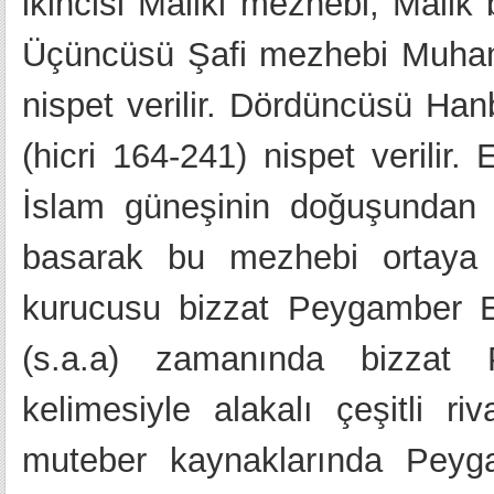
ikincisi Maliki mezhebi, Malik b
Üçüncüsü Şafi mezhebi Muhamme
nispet verilir. Dördüncüsü Ha
(hicri 164-241) nispet verilir
İslam güneşinin doğuşundan 
basarak bu mezhebi ortaya
kurucusu bizzat Peygamber E
(s.a.a) zamanında bizzat P
kelimesiyle alakalı çeşitli ri
muteber kaynaklarında Peygam