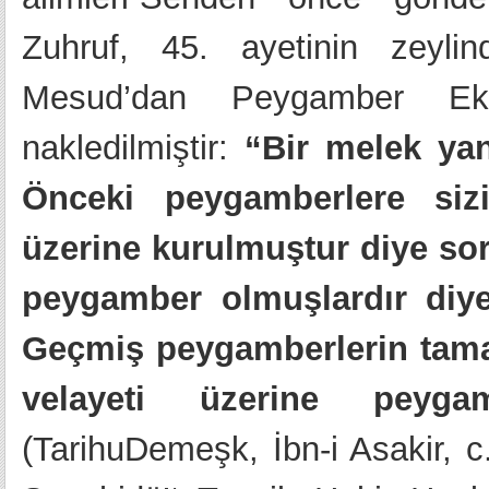
Zuhruf, 45. ayetinin zeyli
Mesud’dan Peygamber Ekr
nakledilmiştir:
“Bir melek ya
Önceki peygamberlere sizi
üzerine kurulmuştur diye so
peygamber olmuşlardır diy
Geçmiş peygamberlerin tamamı
velayeti üzerine peygambe
(TarihuDemeşk, İbn-i Asakir, c.