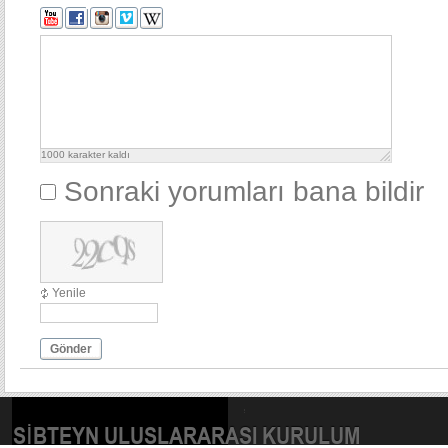
1000
karakter kaldı
Sonraki yorumları bana bildir
Yenile
Gönder
SIBTEYN ULUSLARARASI KURULUM