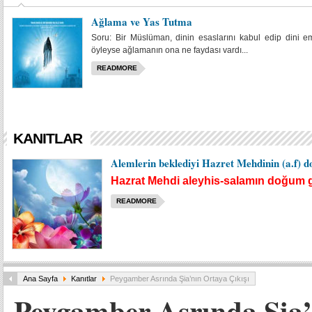
Ağlama ve Yas Tutma
Soru: Bir Müslüman, dinin esaslarını kabul edip dini emir
öyleyse ağlamanın ona ne faydası vardı...
READMORE
KANITLAR
Alemlerin beklediyi Hazret Mehdinin (a.f)
Hazrat Mehdi aleyhis-salamın doğu
READMORE
Ana Sayfa
Kanıtlar
Peygamber Asrında Şia’nın Ortaya Çıkışı
Peygamber Asrında Şia’