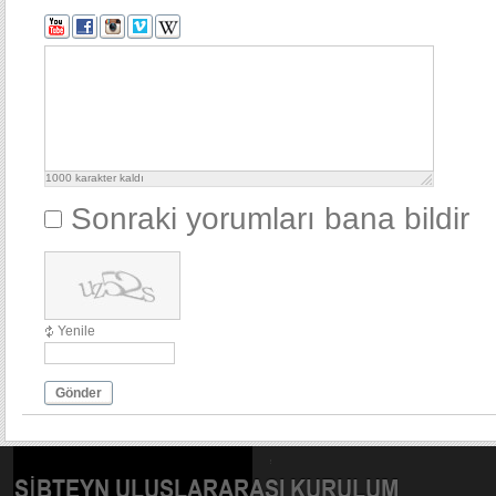
1000
karakter kaldı
Sonraki yorumları bana bildir
Yenile
Gönder
SIBTEYN ULUSLARARASI KURULUM