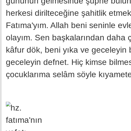
gününün gelmesinde şüphe bulunm
herkesi dirilteceğine şahitlik etme
Fatıma'yım. Allah beni seninle evle
olayım. Sen başkalarından daha ç
kâfur dök, beni yıka ve geceleyin
geceleyin defnet. Hiç kimse bilme
çocuklarıma selâm söyle kıyamete