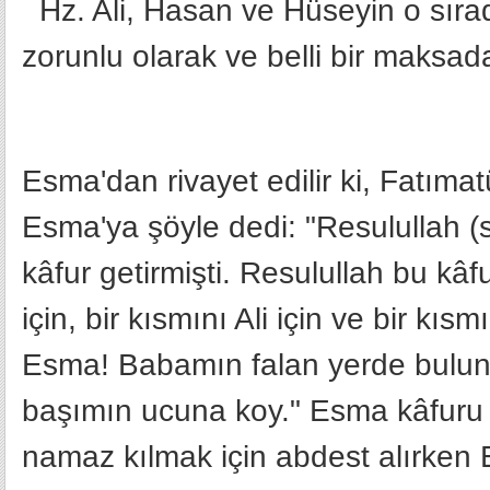
Hz. Ali, Hasan ve Hüseyin o sırad
zorunlu olarak ve belli bir maksad
Esma'dan rivayet edilir ki, Fatım
Esma'ya şöyle dedi: "Resulullah (
kâfur getirmişti. Resulullah bu kâf
için, bir kısmını Ali için ve bir kı
Esma! Babamın falan yerde buluna
başımın ucuna koy." Esma kâfuru 
namaz kılmak için abdest alırken