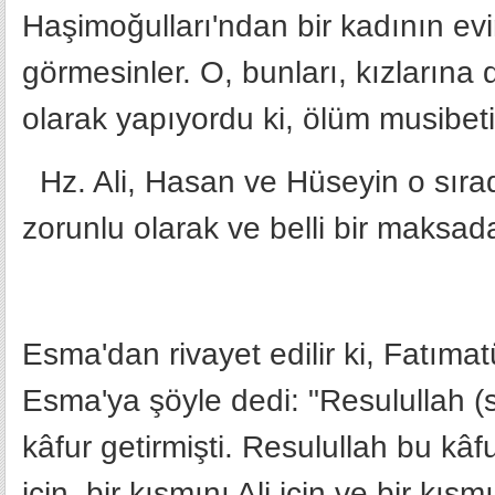
Haşimoğulları'ndan bir kadının ev
görmesinler. O, bunları, kızların
olarak yapıyordu ki, ölüm musibeti
Hz. Ali, Hasan ve Hüseyin o sırad
zorunlu olarak ve belli bir maksad
Esma'dan rivayet edilir ki, Fatım
Esma'ya şöyle dedi: "Resulullah (
kâfur getirmişti. Resulullah bu kâf
için, bir kısmını Ali için ve bir kı