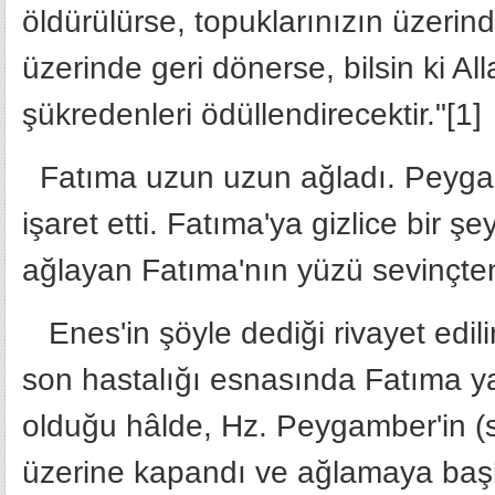
öldürülürse, topuklarınızın üzerin
üzerinde geri dönerse, bilsin ki Al
şükredenleri ödüllendirecektir."[1]
Fatıma uzun uzun ağladı. Peygam
işaret etti. Fatıma'ya gizlice bir ş
ağlayan Fatıma'nın yüzü sevinçten
Enes'in şöyle dediği rivayet edilir
son hastalığı esnasında Fatıma y
olduğu hâlde, Hz. Peygamber'in (s
üzerine kapandı ve ağlamaya başl