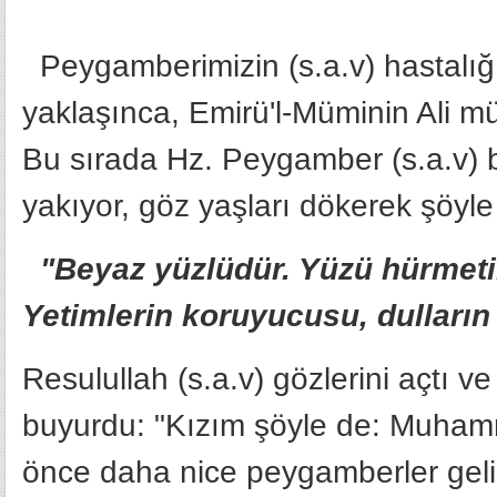
Peygamberimizin (s.a.v) hastalığı a
yaklaşınca, Emirü'l-Müminin Ali m
Bu sırada Hz. Peygamber (s.a.v) b
yakıyor, göz yaşları dökerek şöyle
"Beyaz yüzlüdür. Yüzü hürmetin
Yetimlerin koruyucusu, dulların 
Resulullah (s.a.v) gözlerini açtı ve 
buyurdu: "Kızım şöyle de: Muha
önce daha nice peygamberler gelip