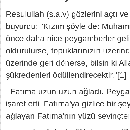
Resulullah (s.a.v) gözlerini açtı ve 
buyurdu: "Kızım şöyle de: Muha
önce daha nice peygamberler gelip
öldürülürse, topuklarınızın üzerin
üzerinde geri dönerse, bilsin ki Al
şükredenleri ödüllendirecektir."[1]
Fatıma uzun uzun ağladı. Peygam
işaret etti. Fatıma'ya gizlice bir ş
ağlayan Fatıma'nın yüzü sevinçten