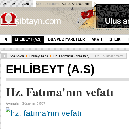
08
08
2026
Son güncelleme
Sal, 29 Ara 2020 6pm
EHLIBEYT (A.S)
DUA VE ZIYARETLER
AKAIT
ŞIILIK
Ana Sayfa
Ehlibeyt (a.s)
Hz. Fatımat’üzZehra (s.a)
Hz. Fatıma'nın vefatı
EHLIBEYT (A.S)
Hz. Fatıma'nın vefatı
Ayrıntılar
Gösterim:
69587