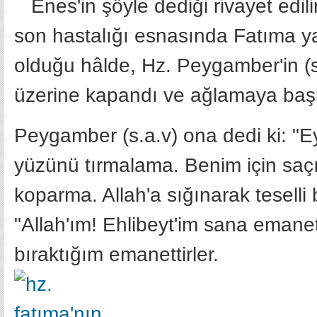
Enes'in şöyle dediği rivayet edilir
son hastalığı esnasında Fatıma y
olduğu hâlde, Hz. Peygamber'in (s
üzerine kapandı ve ağlamaya başl
Peygamber (s.a.v) ona dedi ki: "
yüzünü tırmalama. Benim için saçı
koparma. Allah'a sığınarak teselli 
"Allah'ım! Ehlibeyt'im sana emanet
bıraktığım emanettirler.