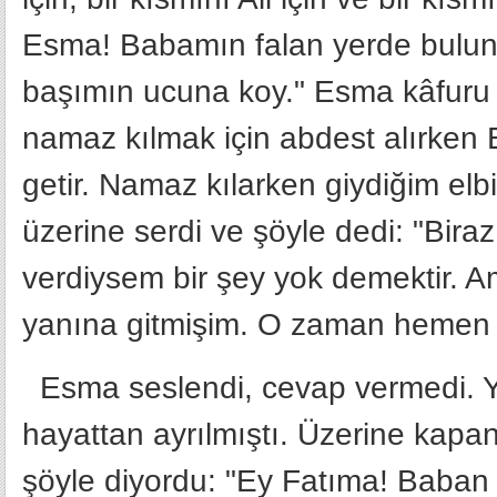
Esma! Babamın falan yerde buluna
başımın ucuna koy." Esma kâfuru 
namaz kılmak için abdest alırken
getir. Namaz kılarken giydiğim elbi
üzerine serdi ve şöyle dedi: "Bira
verdiysem bir şey yok demektir. 
yanına gitmişim. O zaman hemen Al
Esma seslendi, cevap vermedi. Yü
hayattan ayrılmıştı. Üzerine kapa
şöyle diyordu: "Ey Fatıma! Baban R