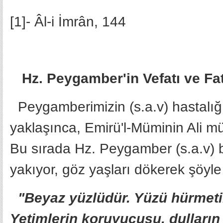
[1]- Âl-i İmrân, 144
Hz. Peygamber'in Vefatı ve Fa
Peygamberimizin (s.a.v) hastalığı a
yaklaşınca, Emirü'l-Müminin Ali m
Bu sırada Hz. Peygamber (s.a.v) b
yakıyor, göz yaşları dökerek şöyle
"Beyaz yüzlüdür. Yüzü hürmetin
Yetimlerin koruyucusu, dulların 