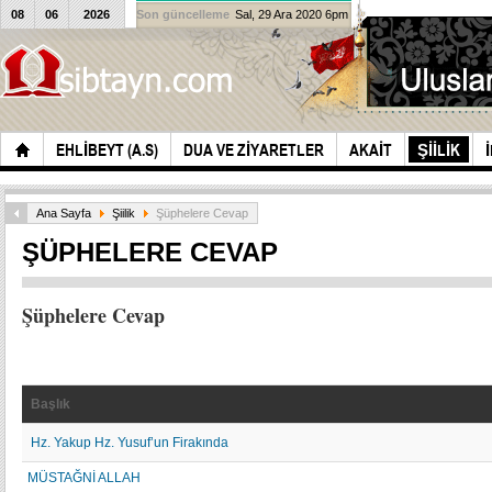
08
06
2026
Son güncelleme
Sal, 29 Ara 2020 6pm
EHLIBEYT (A.S)
DUA VE ZIYARETLER
AKAIT
ŞIILIK
Ana Sayfa
Şiilik
Şüphelere Cevap
ŞÜPHELERE CEVAP
Şüphelere Cevap
Başlık
Hz. Yakup Hz. Yusuf’un Firakında
MÜSTAĞNİ ALLAH