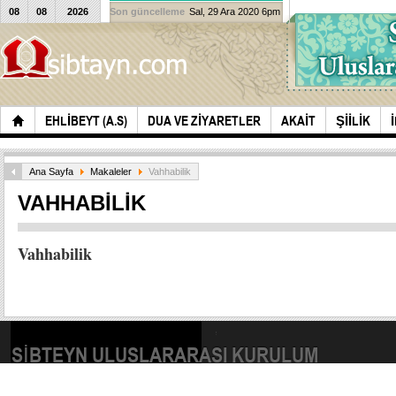
08
08
2026
Son güncelleme
Sal, 29 Ara 2020 6pm
EHLIBEYT (A.S)
DUA VE ZIYARETLER
AKAIT
ŞIILIK
Ana Sayfa
Makaleler
Vahhabilik
VAHHABILIK
Vahhabilik
SIBTEYN ULUSLARARASI KURULUM