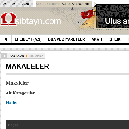
08
08
2026
Son güncelleme
Sal, 29 Ara 2020 6pm
EHLIBEYT (A.S)
DUA VE ZIYARETLER
AKAIT
ŞIILIK
Ana Sayfa
Makaleler
MAKALELER
Makaleler
Alt Kategoriler
Hadis
Başlık