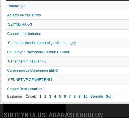
Yalancı Şia
Ağlama ve Yas Tutma
SEYYİD HAKKI
Cennet nimetlerinden
Cennet hakkında bilinmesi gereken her şey
Ehl-i Beyt'in Nazarında Ölümün Hakikati
Cehennemin Kapıları - 3
Cehennem ve Cehennem Ehli-3
CENNET VE CENNET EHLİ
Cennet Restaurantları-1
Başlangıç
Önceki
1
2
3
4
5
6
7
8
9
10
Sonraki
Son
SIBTEYN ULUSLARARASI KURULUM