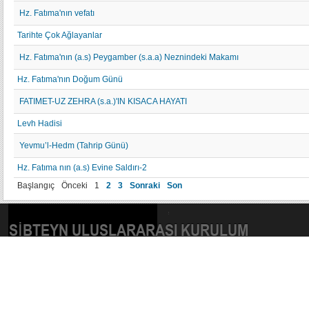
Hz. Fatıma'nın vefatı
Tarihte Çok Ağlayanlar
Hz. Fatıma'nın (a.s) Peygamber (s.a.a) Neznindeki Makamı
Hz. Fatıma'nın Doğum Günü
FATIMET-UZ ZEHRA (s.a.)'IN KISACA HAYATI
Levh Hadisi
Yevmu’l-Hedm (Tahrip Günü)
Hz. Fatıma nın (a.s) Evine Saldırı-2
Başlangıç
Önceki
1
2
3
Sonraki
Son
SIBTEYN ULUSLARARASI KURULUM