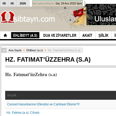
08
06
2026
Son güncelleme
Sal, 29 Ara 2020 6pm
EHLIBEYT (A.S)
DUA VE ZIYARETLER
AKAIT
ŞIILIK
Ana Sayfa
Ehlibeyt (a.s)
Hz. Fatımat’üzZehra (s.a)
HZ. FATIMAT’ÜZZEHRA (S.A)
Hz. Fatımat’üzZehra (s.a)
Başlık
Cennet Hanımlarının Efendisi ve Cahiliyet Ölümü?!!
Hz. Fatıma (a.s), Cihadı