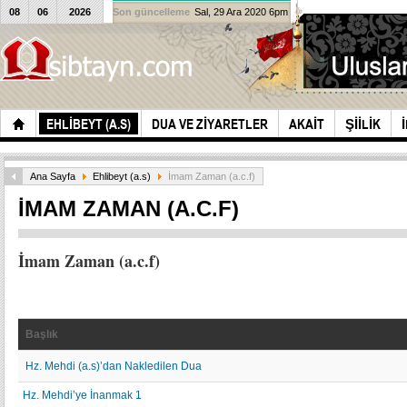
08
06
2026
Son güncelleme
Sal, 29 Ara 2020 6pm
EHLIBEYT (A.S)
DUA VE ZIYARETLER
AKAIT
ŞIILIK
Ana Sayfa
Ehlibeyt (a.s)
İmam Zaman (a.c.f)
İMAM ZAMAN (A.C.F)
İmam Zaman (a.c.f)
Başlık
Hz. Mehdi (a.s)’dan Nakledilen Dua
Hz. Mehdi’ye İnanmak 1