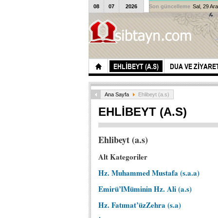
08
07
2026
Son güncelleme
Sal, 29 Ar
EHLIBEYT (A.S)
DUA VE ZIYARE
Ana Sayfa
Ehlibeyt (a.s)
EHLIBEYT (A.S)
Ehlibeyt (a.s)
Alt Kategoriler
Hz. Muhammed Mustafa (s.a.a)
Emirü’lMüminin Hz. Ali (a.s)
Hz. Fatımat’üzZehra (s.a)