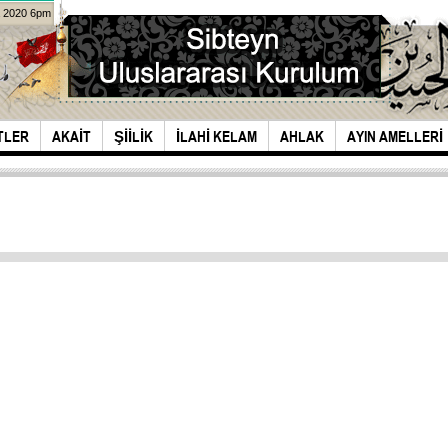
a 2020 6pm
TLER
AKAIT
ŞIILIK
İLAHI KELAM
AHLAK
AYIN AMELLERI