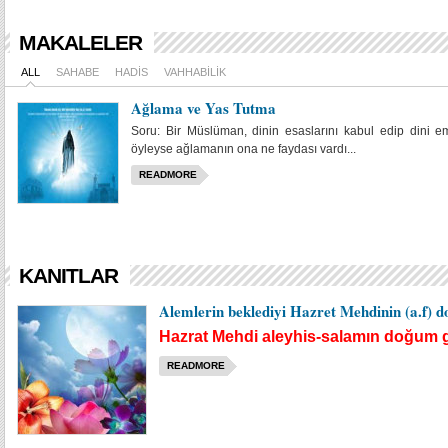
MAKALELER
ALL
SAHABE
HADIS
VAHHABILIK
Ağlama ve Yas Tutma
Soru: Bir Müslüman, dinin esaslarını kabul edip dini emir
öyleyse ağlamanın ona ne faydası vardı...
READMORE
KANITLAR
Alemlerin beklediyi Hazret Mehdinin (a.f)
Hazrat Mehdi aleyhis-salamın doğu
READMORE