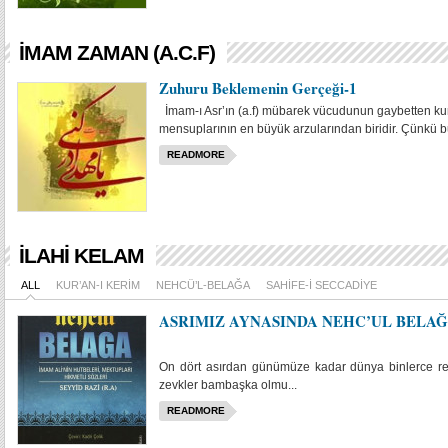
İMAM ZAMAN (A.C.F)
Zuhuru Beklemenin Gerçeği-1
İmam-ı Asr’ın (a.f) mübarek vücudunun gaybetten kurt
mensuplarının en büyük arzularından biridir. Çünkü bu
READMORE
İLAHI KELAM
ALL
KUR’AN-I KERIM
NEHCÜ’L-BELAĞA
SAHIFE-I SECCADIYE
ASRIMIZ AYNASINDA NEHC’UL BELA
On dört asırdan günümüze kadar dünya binlerce renk
zevkler bambaşka olmu...
READMORE