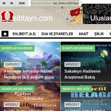
08
06
2026
Son güncelleme
Sal, 29 Ara 2020 6pm
EHLIBEYT (A.S)
DUA VE ZIYARETLER
AKAIT
ŞIILIK
KANITLAR |#61BD6D
KANITLAR |#61BD6D
13/05/2017
8/05/2017
Alemlerin beklediyi Hazret
Sakaleyn Hadisene
Mehdinin (a.f) doğum günü
Araştırısal Bakış
Hazrat Mehdi aleyhis-salamın doğum
“Kur’an” ve “Ehlibeyt”in ağır eman
günü ►►
tabir edildiği ...
KANITLAR |#61BD6D
NEHCÜ’L-BELAĞA
8/05/2017
8/05/2017