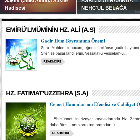
Sakife Çatısı Altında Sakife
ASRIMIZ AYNASINDA
Hadisesi
NEHC’UL BELAĞA
Gerçek şudur ki Allah Resulünden
On dört asırdan günümüze kadar
sonra (s.a.a) toplumun rehberliği ve ...
dünya binlerce renk almış, ...
EMIRÜ’LMÜMININ HZ. ALI (A.S)
Gadir Hum Bayramının Önemi
Soru: Muhterem hocam, eğer mümkünse gadir bayramı ile 
Sitenize başarılar dilerim. Vessalat-u Vesselam-u...
READMORE
HZ. FATIMAT’ÜZZEHRA (S.A)
Cennet Hanımlarının Efendisi ve Cahiliyet 
Ehlisünnet’ in rivayet kaynaklarında Hz. Zehra’
daha ötesi kadınların tamamından ü...
READMORE