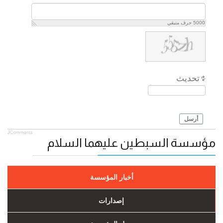
5000
حرف متبقي
تحديث
أرسل
JComments
مؤسسة السبطين عليهما السلام
أخبار المؤسسة
إصدارات