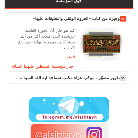
حول المؤسسة
وجیزة عن کتاب «العروة الوثقی والتعلیقات علیها»
کما هو جليّ أنّ الحوزة العلمیة
الرشیدة الّتي امتدّت أكثر من ألف
سنة، كانت تعتمد «النهاية» متناً، ثمّ
اتّخذت
المزيد...
اخبار مؤسسة السبطين عليهما السلام
تقرير مصوّر - موكب عزاء مکتب سماحة اية الله السيد مرتضى الموسوي الاصفهاني في يوم إستشهاد السيدة فاطم...