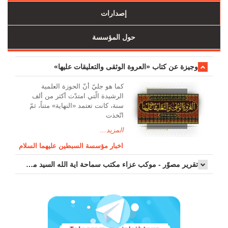
إصدارات
حول المؤسسة
وجیزة عن کتاب «العروة الوثقی والتعلیقات علیها»
کما هو جليّ أنّ الحوزة العلمیة
الرشیدة الّتي امتدّت أكثر من ألف
سنة، كانت تعتمد «النهاية» متناً، ثمّ
اتّخذت
المزيد...
اخبار مؤسسة السبطين عليهما السلام
تقرير مصوّر - موكب عزاء مکتب سماحة اية الله السيد مرتضى الموسوي الاصفهاني في يوم إستشهاد السيدة فاطم...