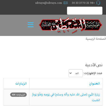
sibtayn@sibtayn.com
+98 25 3770 33 30
الصفحة الرئيسية
نص الأدعية
عدد الإظهارات:
العنوان
الزيارات
زيارةِ النّبيِّ (صلى الله عليه وآله وسلم) في يَومِه وَهُوَ يَومُ
الزيارات: 421
السّبتِ