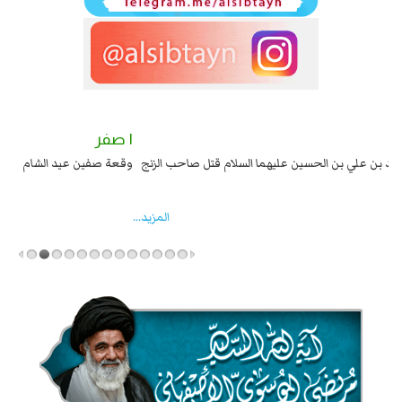
٢ صفر
١ صفر
السبايا عند يزيد شهادة زيد بن علي بن الحسين عليهما السلام قتل صاحب الزنج
وقع
واخماد انقلابه ...
المزید...