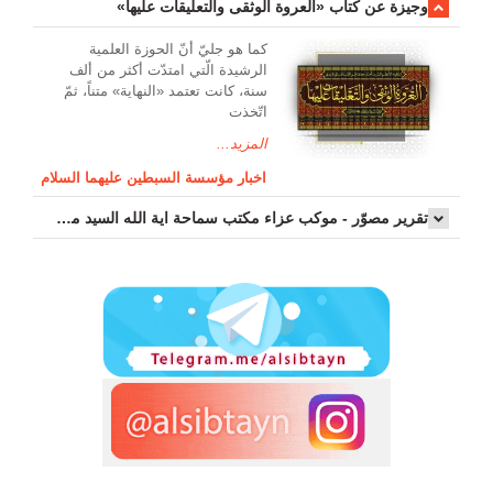
وجیزة عن کتاب «العروة الوثقی والتعلیقات علیها»
کما هو جليّ أنّ الحوزة العلمیة
الرشیدة الّتي امتدّت أكثر من ألف
سنة، كانت تعتمد «النهاية» متناً، ثمّ
اتّخذت
المزيد...
اخبار مؤسسة السبطين عليهما السلام
تقرير مصوّر - موكب عزاء مکتب سماحة اية الله السيد مرتضى الموسوي الاصفهاني في يوم إستشهاد السيدة فاطم...