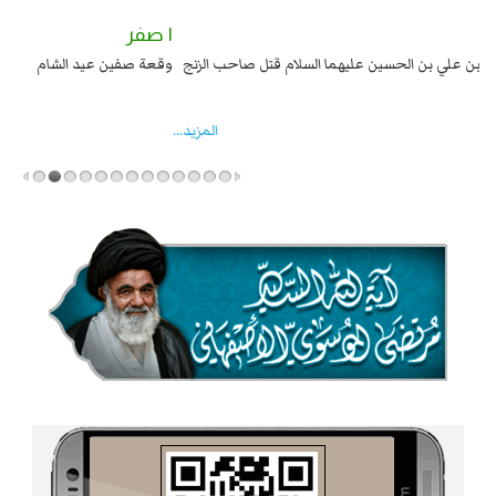
٢ صفر
١ صفر
السبايا عند يزيد شهادة زيد بن علي بن الحسين عليهما السلام قتل صاحب الزنج
وقع
واخماد انقلابه ...
المزید...