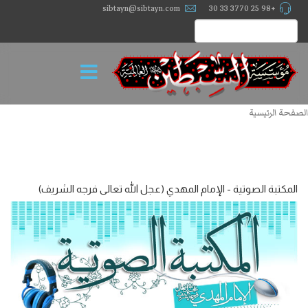
sibtayn@sibtayn.com
+98 25 3770 33 30
الصفحة الرئيسية
المکتبة الصوتیة - الإمام المهدي (عجل الله تعالى فرجه الشریف)