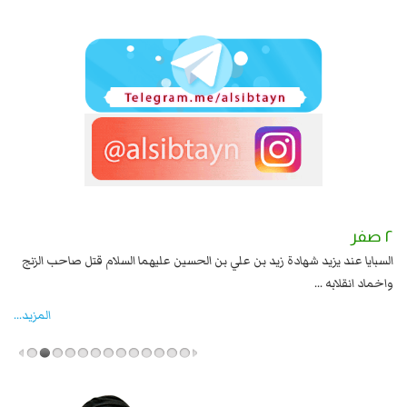
٢ صفر
١ صفر
السبايا عند يزيد شهادة زيد بن علي بن الحسين عليهما السلام قتل صاحب الزنج
وقع
واخماد انقلابه ...
المزید...