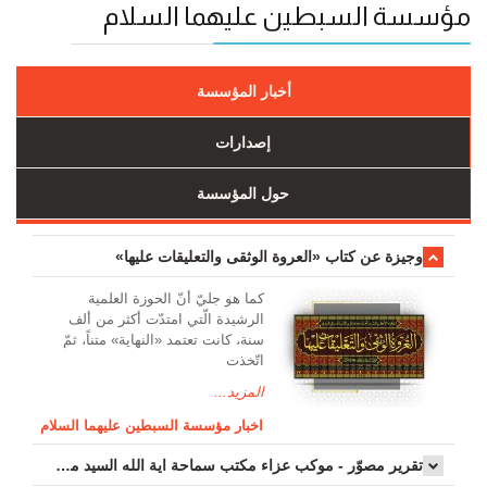
مؤسسة السبطين عليهما السلام
أخبار المؤسسة
إصدارات
حول المؤسسة
وجیزة عن کتاب «العروة الوثقی والتعلیقات علیها»
کما هو جليّ أنّ الحوزة العلمیة
الرشیدة الّتي امتدّت أكثر من ألف
سنة، كانت تعتمد «النهاية» متناً، ثمّ
اتّخذت
المزيد...
اخبار مؤسسة السبطين عليهما السلام
تقرير مصوّر - موكب عزاء مکتب سماحة اية الله السيد مرتضى الموسوي الاصفهاني في يوم إستشهاد السيدة فاطم...