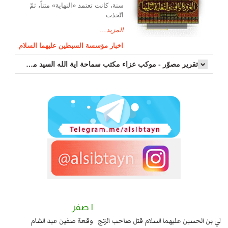
سنة، كانت تعتمد «النهاية» متناً، ثمّ
اتّخذت
المزيد...
اخبار مؤسسة السبطين عليهما السلام
تقرير مصوّر - موكب عزاء مکتب سماحة اية الله السيد مرتضى الموسوي الاصفهاني في يوم إستشهاد السيدة فاطم...
٢ صفر
١ صفر
السبايا عند يزيد شهادة زيد بن علي بن الحسين عليهما السلام قتل صاحب الزنج
وقع