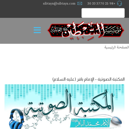
sibtayn@sibtayn.com
+98 25 3770 33 30
الصفحة الرئيسية
المكتبة الصوتية - الإمام باقر (عليه السلام)