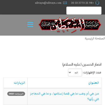
sibtayn@sibtayn.com
+98 25 3770 33 30
الصفحة الرئيسية
انصار الحسين (عليه السلام)
عدد الإظهارات:
العنوان
الزيارات
من هي أم وهب ما هي قصة إسلامها ، و ما هي المعاجز
الزيارات: 3823
التي رأتها؟