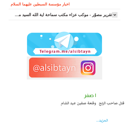
اخبار مؤسسة السبطين عليهما السلام
تقرير مصوّر - موكب عزاء مکتب سماحة اية الله السيد مرتضى الموسوي الاصفهاني في يوم إستشهاد السيدة فاطم...
٢ صفر
١ صفر
السبايا عند يزيد شهادة زيد بن علي بن الحسين عليهما السلام قتل صاحب الزنج
وقع
واخماد انقلابه ...
المزید...