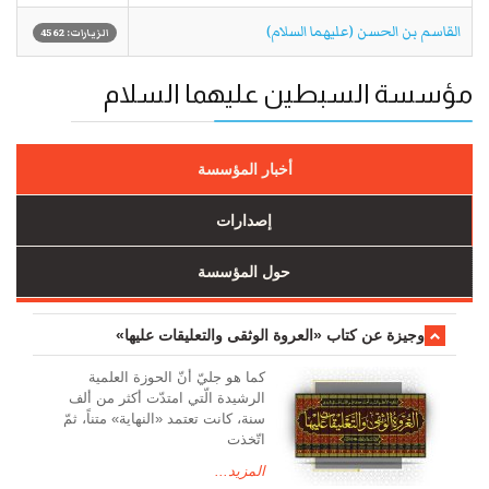
القاسم بن الحسن (عليهما السلام)
الزيارات: 4562
مؤسسة السبطين عليهما السلام
أخبار المؤسسة
إصدارات
حول المؤسسة
وجیزة عن کتاب «العروة الوثقی والتعلیقات علیها»
کما هو جليّ أنّ الحوزة العلمیة
الرشیدة الّتي امتدّت أكثر من ألف
سنة، كانت تعتمد «النهاية» متناً، ثمّ
اتّخذت
المزيد...