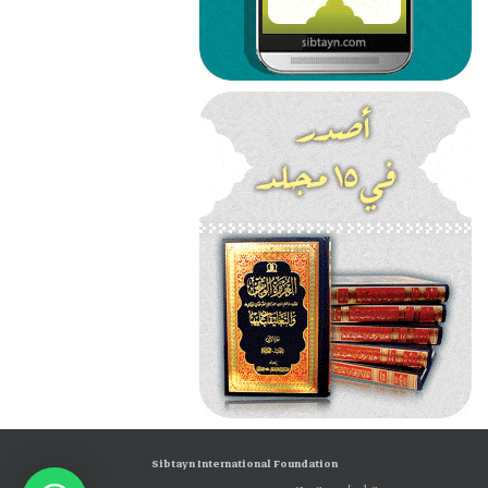
Sibtayn International Foundation