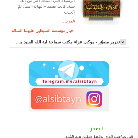
الرشیدة الّتي امتدّت أكثر من ألف
سنة، كانت تعتمد «النهاية» متناً، ثمّ
اتّخذت
المزيد...
اخبار مؤسسة السبطين عليهما السلام
تقرير مصوّر - موكب عزاء مکتب سماحة اية الله السيد مرتضى الموسوي الاصفهاني في يوم إستشهاد السيدة فاطم...
١ صفر
بايا عند يزيد شهادة زيد بن علي بن الحسين عليهما السلام قتل صاحب الزنج
وقعة صف