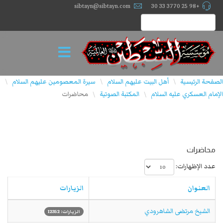
sibtayn@sibtayn.com
+98 25 3770 33 30
الصفحة الرئيسية
أهل البيت عليهم السلام
سيرة المعصومين عليهم السلام
\
\
\
الإمام العسكري عليه السلام
المكتبة الصوتية
محاضرات
\
\
محاضرات
عدد الإظهارات:
العنوان
الزيارات
الشيخ مرتضى الشاهرودي
الزيارات: 12352