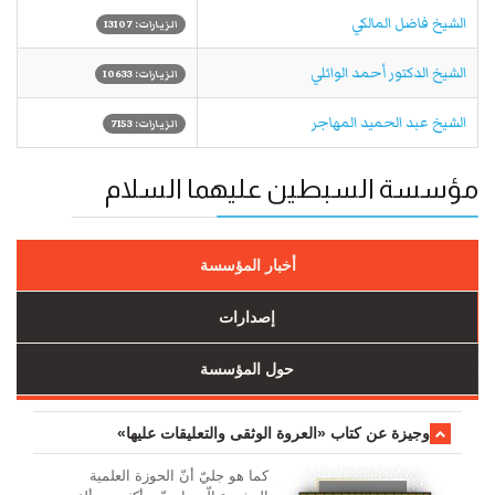
الشيخ فاضل المالكي
الزيارات: 13107
الشيخ الدكتور أحمد الوائلي
الزيارات: 10633
الشيخ عبد الحميد المهاجر
الزيارات: 7153
مؤسسة السبطين عليهما السلام
أخبار المؤسسة
إصدارات
حول المؤسسة
وجیزة عن کتاب «العروة الوثقی والتعلیقات علیها»
کما هو جليّ أنّ الحوزة العلمیة