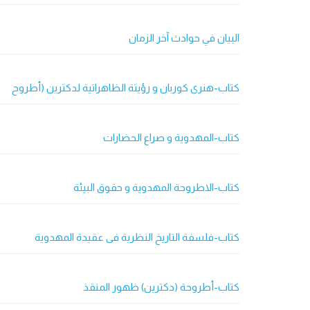
البيان في حوادث آخر الزمان
کتاب-هنری کوربان و رؤیتة الظاهراتیة لدکترین (أطروح
كتاب-المهدویة و صراع الحضارات
كتاب-الاطروحة المهدویة و حقوق البیئة
كتاب-فلسفة التاریخ النظریة فی عقیدة المهدویة
كتاب-أطروحة (دکترین) ظهور المنقذ