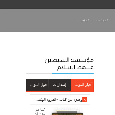
المهدوية
المزيد
مؤسسة السبطين
عليهما السلام
أخبار المؤسسة
إصدارات
حول المؤسسة
وجیزة عن کتاب «العروة الوثقی والتعلیقات علیها»
کما هو
جليّ أنّ