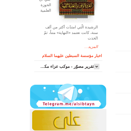
الحوزة
العلمیة
الرشیدة الّتي امتدّت أكثر من ألف
سنة، كانت تعتمد «النهاية» متناً، ثمّ
اتّخذت
المزيد...
اخبار مؤسسة السبطين عليهما السلام
تقرير مصوّر - موكب عزاء مکتب سماحة اية الله السيد مرتضى الموسوي الاصفهاني في يوم إستشهاد السيدة فاطم...