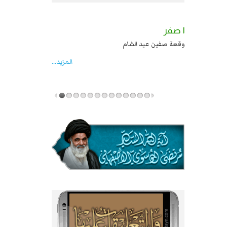
٢ صفر
١ صفر
السبايا عند يزيد شهادة زيد بن علي بن الحسين
وقعة صفين عيد الشام
عليهما السلام قتل صاحب الزنج واخماد انقلابه ...
المزید...