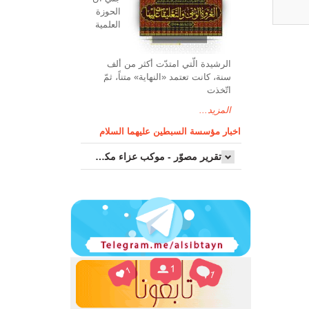
الحوزة
العلمیة
الرشیدة الّتي امتدّت أكثر من ألف
سنة، كانت تعتمد «النهاية» متناً، ثمّ
اتّخذت
المزيد...
اخبار مؤسسة السبطين عليهما السلام
تقرير مصوّر - موكب عزاء مکتب سماحة اية الله السيد مرتضى الموسوي الاصفهاني في يوم إستشهاد السيدة فاطم...