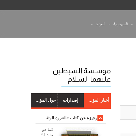
المهدوية
المزيد
مؤسسة السبطين
عليهما السلام
أخبار المؤسسة
إصدارات
حول المؤسسة
وجیزة عن کتاب «العروة الوثقی والتعلیقات علیها»
کما هو
جليّ أنّ