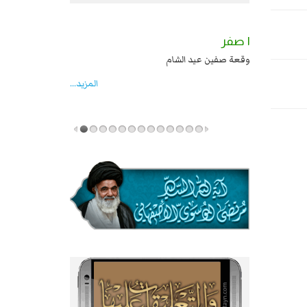
٢ صفر
١ صفر
السبايا عند يزيد شهادة زيد بن علي بن الحسين
وقعة صفين عيد الشام
عليهما السلام قتل صاحب الزنج واخماد انقلابه ...
المزید...