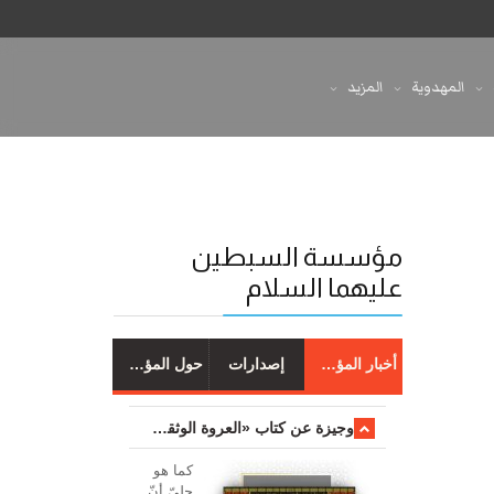
المهدوية
المزيد
مؤسسة السبطين
عليهما السلام
أخبار المؤسسة
إصدارات
حول المؤسسة
وجیزة عن کتاب «العروة الوثقی والتعلیقات علیها»
کما هو
جليّ أنّ