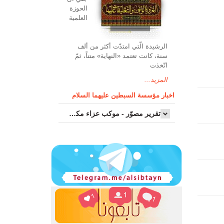
الحوزة
العلمیة
الرشیدة الّتي امتدّت أكثر من ألف
سنة، كانت تعتمد «النهاية» متناً، ثمّ
اتّخذت
المزيد...
اخبار مؤسسة السبطين عليهما السلام
تقرير مصوّر - موكب عزاء مکتب سماحة اية الله السيد مرتضى الموسوي الاصفهاني في يوم إستشهاد السيدة فاطم...