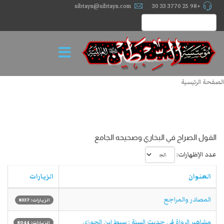
sibtayn@sibtayn.com
+98 25 3770 33 30
الصفحة الرئيسية
القول الصراح في البخاري وصحيحه الجامع
عدد الإظهارات:
العنوان
الزيارات
المصادر والمراجع
الزيارات: 8337
مشاهير الرواة في حديث السنة : سبط ابن الجوزي
الزيارات: 8044