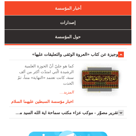
أخبار المؤسسة
إصدارات
حول المؤسسة
وجیزة عن کتاب «العروة الوثقی والتعلیقات علیها»
کما هو جليّ أنّ الحوزة العلمیة
الرشیدة الّتي امتدّت أكثر من ألف
سنة، كانت تعتمد «النهاية» متناً، ثمّ
اتّخذت
المزيد...
اخبار مؤسسة السبطين عليهما السلام
تقرير مصوّر - موكب عزاء مکتب سماحة اية الله السيد مرتضى الموسوي الاصفهاني في يوم إستشهاد السيدة فاطم...