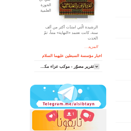
الحوزة
العلمیة
الرشیدة الّتي امتدّت أكثر من ألف
سنة، كانت تعتمد «النهاية» متناً، ثمّ
اتّخذت
المزيد...
اخبار مؤسسة السبطين عليهما السلام
تقرير مصوّر - موكب عزاء مکتب سماحة اية الله السيد مرتضى الموسوي الاصفهاني في يوم إستشهاد السيدة فاطم...