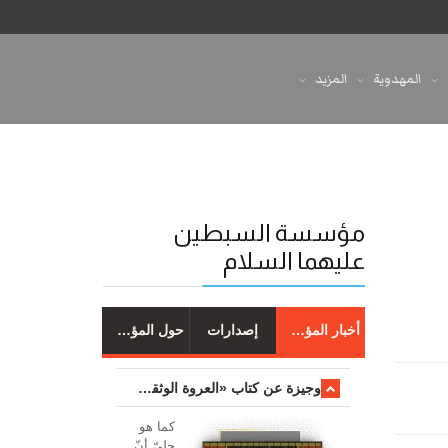
المهدوية
المزيد
مؤسسة السبطين
عليهما السلام
أخبار المؤسسة
إصدارات
حول المؤسسة
وجیزة عن کتاب «العروة الوثقی والتعلیقات علیها»
کما هو
جليّ أنّ