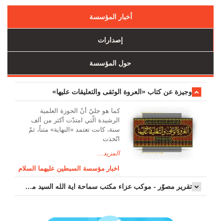
أخبار المؤسسة
إصدارات
حول المؤسسة
وجیزة عن کتاب «العروة الوثقی والتعلیقات علیها»
کما هو جليّ أنّ الحوزة العلمیة
الرشیدة الّتي امتدّت أكثر من ألف
سنة، كانت تعتمد «النهاية» متناً، ثمّ
اتّخذت
المزيد...
اخبار مؤسسة السبطين عليهما السلام
تقرير مصوّر - موكب عزاء مکتب سماحة اية الله السيد مرتضى الموسوي الاصفهاني في يوم إستشهاد السيدة فاطم...