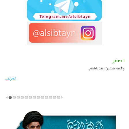
١ صفر
بن علي بن الحسين عليهما السلام قتل صاحب الزنج
وقعة صفين عيد الشام
المزید...