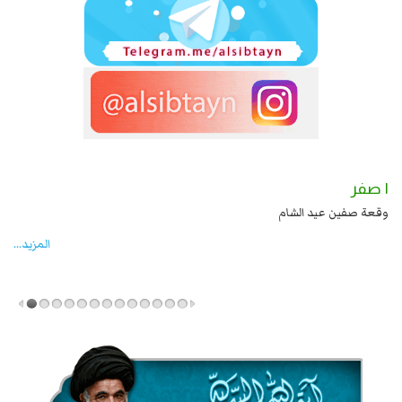
١ صفر
دة زيد بن علي بن الحسين عليهما السلام قتل صاحب الزنج
وقعة صفين عيد الشام
المزید...