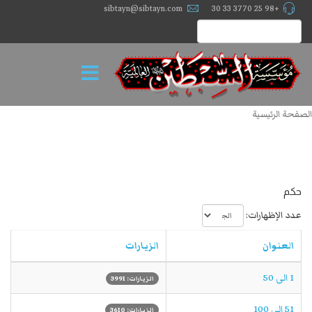
sibtayn@sibtayn.com
+98 25 3770 33 30
الصفحة الرئيسية
حكم
عدد الإظهارات:
العنوان
الزيارات
1 الی 50
الزيارات: 3991
51 الی 100
الزيارات: 3610