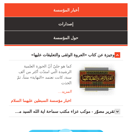
أخبار المؤسسة
إصدارات
حول المؤسسة
وجیزة عن کتاب «العروة الوثقی والتعلیقات علیها»
کما هو جليّ أنّ الحوزة العلمیة
الرشیدة الّتي امتدّت أكثر من ألف
سنة، كانت تعتمد «النهاية» متناً، ثمّ
اتّخذت
المزيد...
اخبار مؤسسة السبطين عليهما السلام
تقرير مصوّر - موكب عزاء مکتب سماحة اية الله السيد مرتضى الموسوي الاصفهاني في يوم إستشهاد السيدة فاطم...