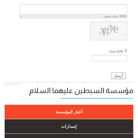
5000
حرف متبقي
تحديث
أرسل
JComments
مؤسسة السبطين عليهما السلام
أخبار المؤسسة
إصدارات