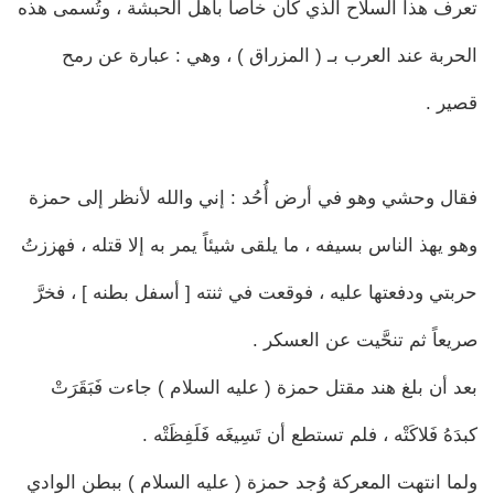
تعرف هذا السلاح الذي كان خاصاً بأهل الحبشة ، وتُسمى هذه
الحربة عند العرب بـ ( المزراق ) ، وهي : عبارة عن رمح
قصير .
فقال وحشي وهو في أرض أُحُد : إني والله لأنظر إلى حمزة
وهو يهذ الناس بسيفه ، ما يلقى شيئاً يمر به إلا قتله ، فهززتُ
حربتي ودفعتها عليه ، فوقعت في ثنته [ أسفل بطنه ] ، فخرَّ
صريعاً ثم تنحَّيت عن العسكر .
بعد أن بلغ هند مقتل حمزة ( عليه السلام ) جاءت فَبَقَرَتْ
كبدَهُ فَلاكَتْه ، فلم تستطع أن تَسِيغَه فَلَفِظَتْه .
ولما انتهت المعركة وُجد حمزة ( عليه السلام ) ببطن الوادي