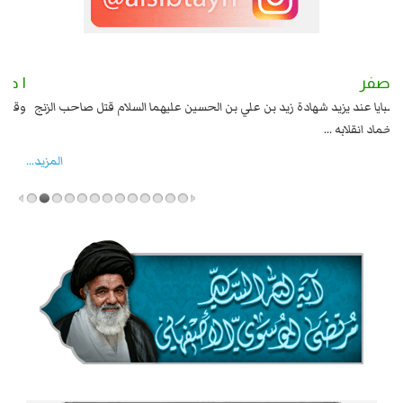
٢ صفر
١ صفر
السبايا عند يزيد شهادة زيد بن علي بن الحسين عليهما السلام قتل صاحب الزنج
وقع
واخماد انقلابه ...
المزید...