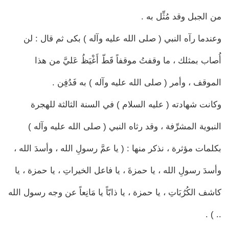
من الجبل وقد مُثِّل به .
وعندما رآه النبي ( صلى الله عليه وآله ) بكى ثم قال : لن
أُصاب بمثلك ، ما وقفتُ موقفاً قَطّ أَغْيَظُ عَليَّ من هذا
الموقف ، وأمر ( صلى الله عليه وآله ) به فَدُفِن .
وكانت شهادته ( عليه السلام ) في السنة الثالثة للهجرة
النبوية المشرِّفة ، وقد رثاه النبي ( صلى الله عليه وآله )
بكلمات مؤثرة ، نذكر منها : ( يا عمَّ رسولِ الله ، وأسدَ الله ،
وأسدَ رسولِ الله ، يا حمزةَ ، يا فاعل الخيراتِ ، يا حمزة ، يا
كاشف الكُرُبَاتِ ، يا حمزة ، يا ذابّاً يا مَانِعاً عن وجه رسول الله
.. ) .