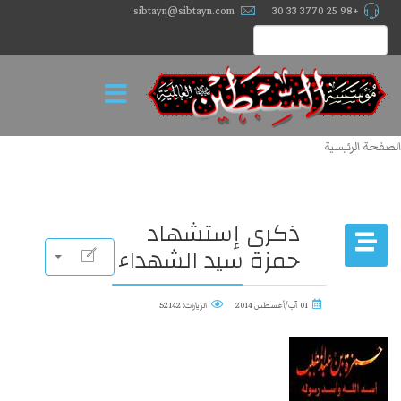
sibtayn@sibtayn.com
+98 25 3770 33 30
الصفحة الرئيسية
ذكرى إستشهاد
حمزة سيد الشهداء
01 آب/أغسطس 2014
الزيارات: 52142