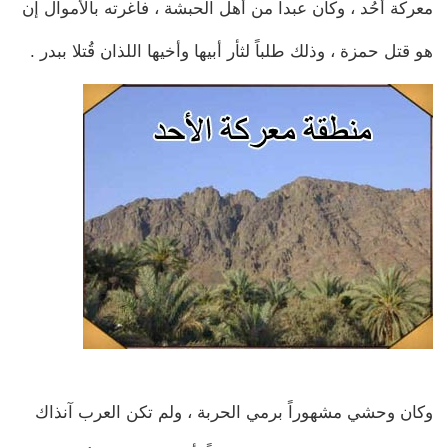
معركة أُحُد ، وكان عبداً من أهل الحبشة ، فأغرته بالأموال إن
هو قتل حمزة ، وذلك طلباً لثأر أبيها وأخيها اللذان قُتلا ببدر .
وكان وحشي مشهوراً برمي الحربة ، ولم تكن العرب آنذاك