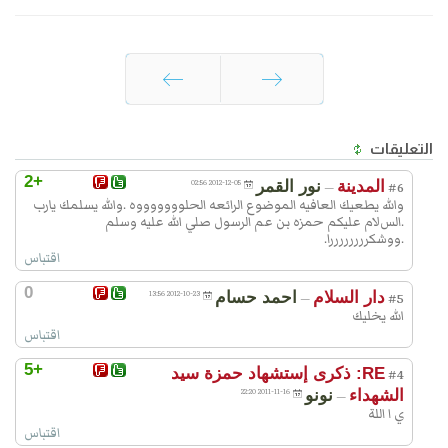
السابق
التالي
التعليقات
+2
المدينة
نور القمر
2012-12-05 02:56
—
#6
والله يطعيك العافيه الموضوع الرائعه الحلوووووووه .والله يسلمك يارب
.السﻻم عليكم حمزه بن عم الرسول صلي الله عليه وسلم
.ووشكررررررررا.
اقتباس
0
دار السلام
احمد حسام
2012-10-23 13:56
—
#5
الله يخليك
اقتباس
+5
RE: ذكرى إستشهاد حمزة سيد
#4
الشهداء
نونو
2011-11-16 22:20
—
ي ا اللة
اقتباس