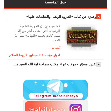
حول المؤسسة
وجیزة عن کتاب «العروة الوثقی والتعلیقات علیها»
کما هو جليّ أنّ الحوزة العلمیة
الرشیدة الّتي امتدّت أكثر من ألف
سنة، كانت تعتمد «النهاية» متناً، ثمّ
اتّخذت
المزيد...
اخبار مؤسسة السبطين عليهما السلام
تقرير مصوّر - موكب عزاء مکتب سماحة اية الله السيد مرتضى الموسوي الاصفهاني في يوم إستشهاد السيدة فاطم...