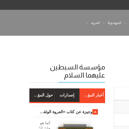
المهدوية
المزيد
مؤسسة السبطين
عليهما السلام
أخبار المؤسسة
إصدارات
حول المؤسسة
وجیزة عن کتاب «العروة الوثقی والتعلیقات علیها»
کما هو
جليّ أنّ