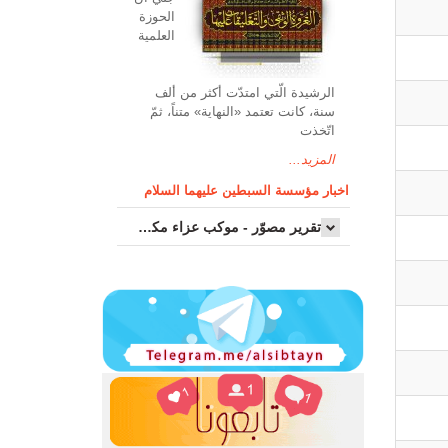
الحوزة
العلمیة
الرشیدة الّتي امتدّت أكثر من ألف
سنة، كانت تعتمد «النهاية» متناً، ثمّ
اتّخذت
المزيد...
اخبار مؤسسة السبطين عليهما السلام
تقرير مصوّر - موكب عزاء مکتب سماحة اية الله السيد مرتضى الموسوي الاصفهاني في يوم إستشهاد السيدة فاطم...