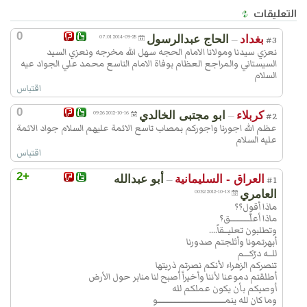
التعليقات
0
بغداد
الحاج عبدالرسول
2014-09-25 07:01
—
#3
نعزي سيدنا ومولانا الامام الحجه سهل الله مخرجه ونعزي السيد
السيستاني والمراجع العظام بوفاة الامام التاسع محمد علي الجواد عيه
السلام
اقتباس
0
كربلاء
ابو مجتبى الخالدي
2012-10-16 09:26
—
#2
عظم الله اجورنا واجوركم بمصاب تاسع الائمة عليهم السلام جواد الائمة
عليه السلام
اقتباس
+2
العراق - السليمانية
أبو عبدالله
—
#1
العامري
2012-10-13 00:52
ماذا أقول؟؟
ماذا أعلّــــــــــــــق؟
وتطلبون تعليـــقاً....
أبهرتمونا وأثلجتم صدورنا
للـــه درّكــــم
تنصركم الزهراء لأنكم نصرتم ذريتها
أطلقتم دموعنا لأننا وأخيراً أصبح لنا منابر حول الأرض
أوصيكم بأن يكون عملكم لله
وما كان لله ينمـــــــــــــــــــــــــــــــــــــــــــــــــو