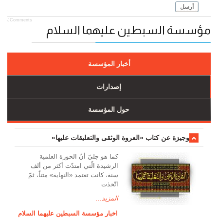
أرسل
JComments
مؤسسة السبطين عليهما السلام
أخبار المؤسسة
إصدارات
حول المؤسسة
وجیزة عن کتاب «العروة الوثقی والتعلیقات علیها»
کما هو جليّ أنّ الحوزة العلمیة
الرشیدة الّتي امتدّت أكثر من ألف
سنة، كانت تعتمد «النهاية» متناً، ثمّ
اتّخذت
المزيد...
اخبار مؤسسة السبطين عليهما السلام