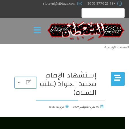
sibtayn@sibtayn.com
+98 25 3770 33 30
الصفحة الرئيسية
إستشهاد الإمام
محمد الجواد (عليه
السلام)
09 تشرين2/نوفمبر 2009
الزيارات: 38441