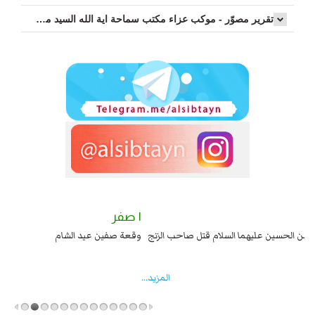
تقرير مصوّر - موكب عزاء مکتب سماحة اية الله السيد مرتضى الموسوي الاصفهاني في يوم إستشهاد السيدة فاطم...
٢ صفر
١ صفر
السبايا عند يزيد شهادة زيد بن علي بن الحسين عليهما السلام قتل صاحب الزنج
وقع
واخماد انقلابه ...
المزید...