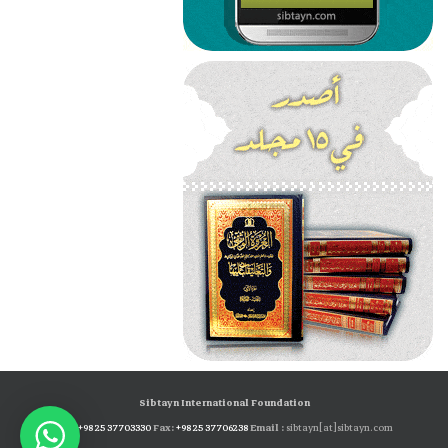
Sibtayn International Foundation
Tel:
+98 25 37703330
Fax:
+98 25 37706238
Email :
sibtayn[at]sibtayn.com