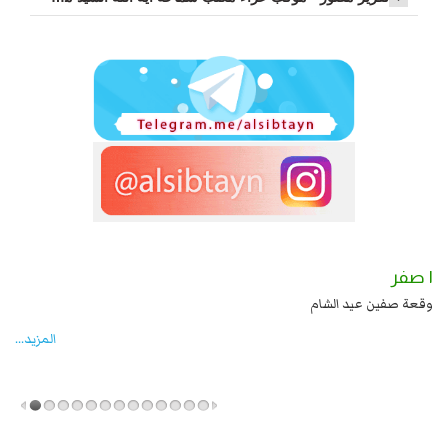
١ صفر
يد بن علي بن الحسين عليهما السلام قتل صاحب الزنج
وقعة صفين عيد الشام
المزید...