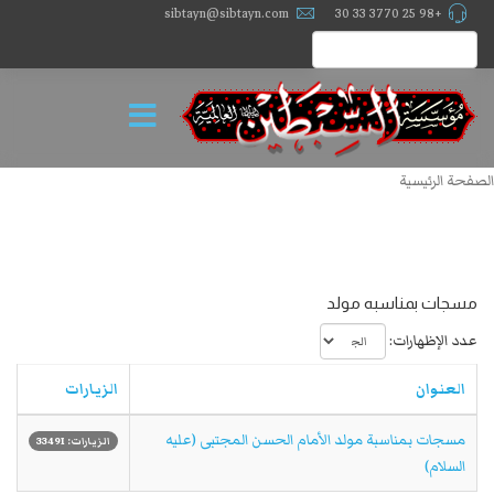
sibtayn@sibtayn.com
+98 25 3770 33 30
الصفحة الرئيسية
مسجات بمناسبه مولد
عدد الإظهارات:
العنوان
الزيارات
مسجات بمناسبة مولد الأمام الحسن المجتبى (عليه
الزيارات: 33491
السلام)