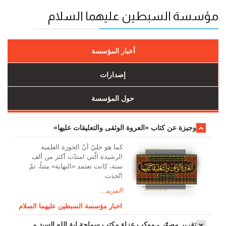
مؤسسة السبطين عليهما السلام
أخبار المؤسسة
إصدارات
حول المؤسسة
وجیزة عن کتاب «العروة الوثقی والتعلیقات علیها»
کما هو جليّ أنّ الحوزة العلمیة
الرشیدة الّتي امتدّت أكثر من ألف
سنة، كانت تعتمد «النهاية» متناً، ثمّ
اتّخذت
المزيد...
اخبار مؤسسة السبطين عليهما السلام
تقرير مصوّر - موكب عزاء مکتب سماحة اية الله السيد مرتضى الموسوي الاصفهاني في يوم إستشهاد السيدة فاطم...