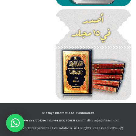
Sibtayn International Foundation
Tel:
+98 25 37703330
Fax:
+98 25 37706238
Email :
sibtayn[at]sibtayn.com
© 2026 Sibtayn International Foundation. All Rights Reserved.