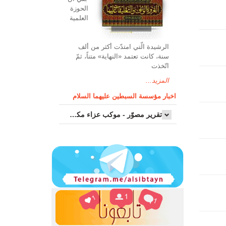
الحوزة
العلمیة
الرشیدة الّتي امتدّت أكثر من ألف
سنة، كانت تعتمد «النهاية» متناً، ثمّ
اتّخذت
المزيد...
اخبار مؤسسة السبطين عليهما السلام
تقرير مصوّر - موكب عزاء مکتب سماحة اية الله السيد مرتضى الموسوي الاصفهاني في يوم إستشهاد السيدة فاطم...