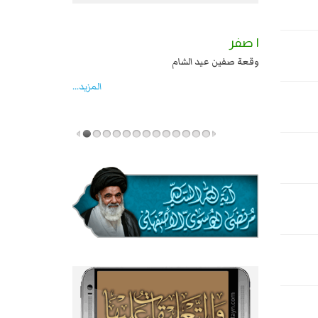
٢ صفر
١ صفر
السبايا عند يزيد شهادة زيد بن علي بن الحسين
وقعة صفين عيد الشام
عليهما السلام قتل صاحب الزنج واخماد انقلابه ...
المزید...