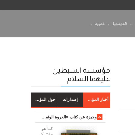
المهدوية
المزيد
مؤسسة السبطين
عليهما السلام
أخبار المؤسسة
إصدارات
حول المؤسسة
وجیزة عن کتاب «العروة الوثقی والتعلیقات علیها»
کما هو
جليّ أنّ