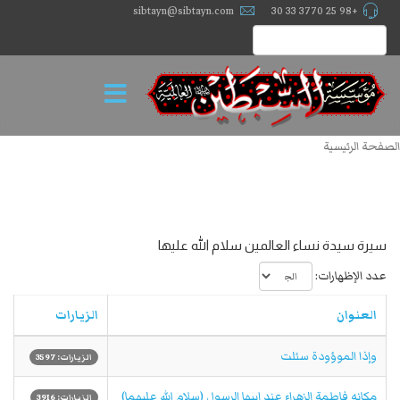
sibtayn@sibtayn.com
+98 25 3770 33 30
الصفحة الرئيسية
سيرة سيدة نساء العالمين سلام الله عليها
عدد الإظهارات:
العنوان
الزيارات
وإذا الموؤودة سئلت
الزيارات: 3597
مكانه فاطمة الزهراء عند ابيها الرسول (سلام الله علیهما)
الزيارات: 3916