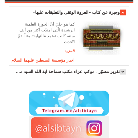
وجیزة عن کتاب «العروة الوثقی والتعلیقات علیها»
کما هو جليّ أنّ الحوزة العلمیة
الرشیدة الّتي امتدّت أكثر من ألف
سنة، كانت تعتمد «النهاية» متناً، ثمّ
اتّخذت
المزيد...
اخبار مؤسسة السبطين عليهما السلام
تقرير مصوّر - موكب عزاء مکتب سماحة اية الله السيد مرتضى الموسوي الاصفهاني في يوم إستشهاد السيدة فاطم...