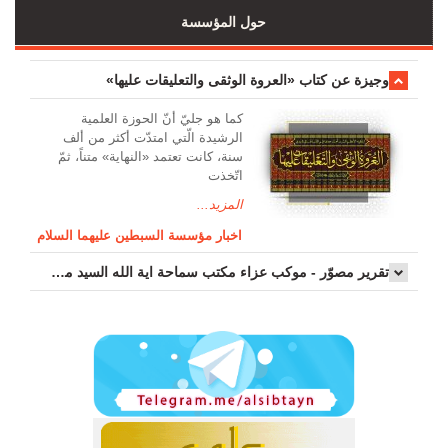
حول المؤسسة
وجیزة عن کتاب «العروة الوثقی والتعلیقات علیها»
کما هو جليّ أنّ الحوزة العلمیة
الرشیدة الّتي امتدّت أكثر من ألف
سنة، كانت تعتمد «النهاية» متناً، ثمّ
اتّخذت
المزيد...
اخبار مؤسسة السبطين عليهما السلام
تقرير مصوّر - موكب عزاء مکتب سماحة اية الله السيد مرتضى الموسوي الاصفهاني في يوم إستشهاد السيدة فاطم...