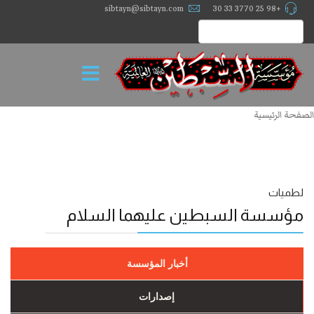
sibtayn@sibtayn.com
+98 25 3770 33 30
الصفحة الرئيسية
لطميات
مؤسسة السبطين عليهما السلام
أخبار المؤسسة
إصدارات