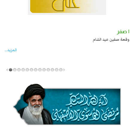
١ صفر
لي بن الحسين عليهما السلام قتل صاحب الزنج
وقعة صفين عيد الشام
المزید...